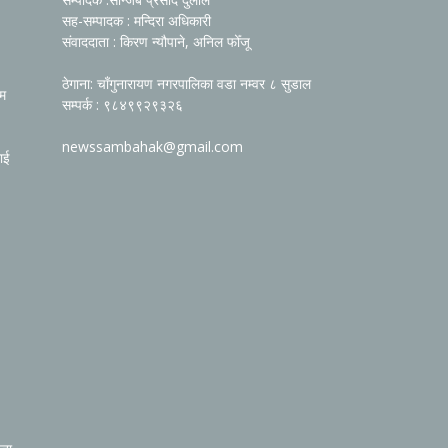
सह-सम्पादक : मन्दिरा अधिकारी
संवाददाता : किरण न्यौपाने, अनिल फोँजू
ठेगाना: चाँगुनारायण नगरपालिका वडा नम्वर ८ सुडाल
रम
सम्पर्क : ९८४९९२९३२६
newssambahak@gmail.com
ाई