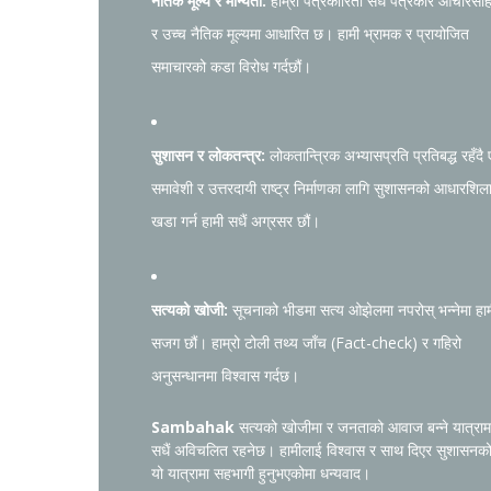
नैतिक मूल्य र मान्यता:
हाम्रो पत्रकारिता सधैं पत्रकार आचारसंह
र उच्च नैतिक मूल्यमा आधारित छ। हामी भ्रामक र प्रायोजित
समाचारको कडा विरोध गर्दछौं।
सुशासन र लोकतन्त्र:
लोकतान्त्रिक अभ्यासप्रति प्रतिबद्ध रहँदै
समावेशी र उत्तरदायी राष्ट्र निर्माणका लागि सुशासनको आधारशिल
खडा गर्न हामी सधैं अग्रसर छौं।
सत्यको खोजी:
सूचनाको भीडमा सत्य ओझेलमा नपरोस् भन्नेमा हा
सजग छौं। हाम्रो टोली तथ्य जाँच (Fact-check) र गहिरो
अनुसन्धानमा विश्वास गर्दछ।
Sambahak
सत्यको खोजीमा र जनताको आवाज बन्ने यात्राम
सधैं अविचलित रहनेछ। हामीलाई विश्वास र साथ दिएर सुशासनक
यो यात्रामा सहभागी हुनुभएकोमा धन्यवाद।