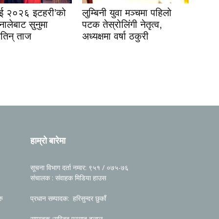
इई २०२६ इटहरी’को
लुम्बिनी युवा मञ्चमा पहिलो
नालेबाट सुनुमा
पटक तेस्रोलिंगी नेतृत्व,
जितिन् ताज
अध्यक्षमा वर्षा ठकुरी
हाम्रो बारेमा
सूचना विभाग दर्ता नम्वर: ९५१ / ०७५-७६
संचालक : संवाहक मिडिया हाउस
रु
प्रधान सम्पादक: हरिसुन्दर छुकाँ
सम्पादक :सन्जिब प्रसाद दुलाल