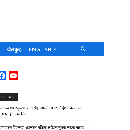
खेलकुद
ENGLISH
Facebook
YouTube
Channel
ताजा खवर
मदरल्याण्ड स्कुलमा ४ जिपिए ल्याउने छात्रा रोहिणी शिल्पकार
नगदसहित सम्मानित
वातावरण दिवसको अवसरमा बाँकेमा सचेतनामुलक सडक नाटक