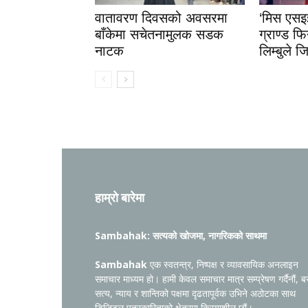
वातावरण दिवसको अवसरमा
‘मिस एस
बाँकेमा सचेतनामुलक सडक
ग्राण्ड फि
नाटक
लिम्बुले 
हाम्रो बारेमा
Sambahak: सत्यको खोजमा, नागरिकको साथमा
Sambahak
एक स्वतन्त्र, निष्पक्ष र व्यावसायिक अनलाइन
समाचार माध्यम हो। हामी केवल समाचार मात्र सम्प्रेषण गर्दैनौं, ब
सत्य, न्याय र शान्तिको पक्षमा दृढतापूर्वक उभिने अठोटका साथ
डिजिटल पत्रकारिताको क्षेत्रमा क्रियाशील छौं।