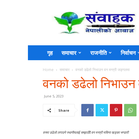
Sambahak
गृह
समाचार
राजनीति
निर्वाचन
Home
समाचार
वनको डढेलो निभाउन वन मन्त्री जङ्गलमा
वनको डढेलो निभाउन 
June 5, 2023
Share
वनमा डढेलो लगाउने स्थानीयलाई सम्झाउँदै वन मन्त्री मसिना खड्का भण्डारी