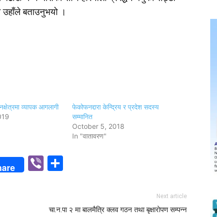
उहाँले बताउनुभयो ।
नक्षेत्रमा व्यापक आगलागी
फेकोफनद्दारा केन्द्रिय र प्रदेश सदस्य
019
सम्मानित
October 5, 2018
In "वातावरण"
p
n
Viber
Share
hare
Next article
चा.न.पा २ मा बालमैत्रि क्लव गठन तथा बृक्षाराेपण सम्पन्न