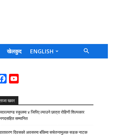
खेलकुद
ENGLISH
Facebook
YouTube
Channel
ताजा खवर
मदरल्याण्ड स्कुलमा ४ जिपिए ल्याउने छात्रा रोहिणी शिल्पकार
नगदसहित सम्मानित
वातावरण दिवसको अवसरमा बाँकेमा सचेतनामुलक सडक नाटक