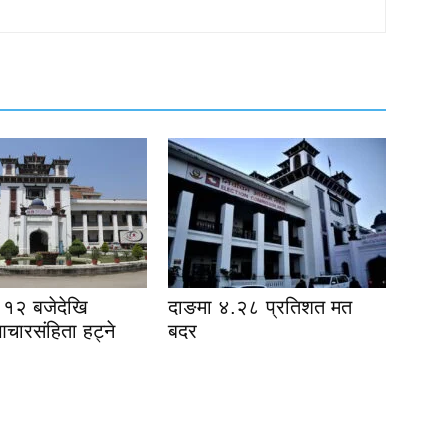
१२ बजेदेखि
दाङमा ४.२८ प्रतिशत मत
आचारसंहिता हट्ने
बदर