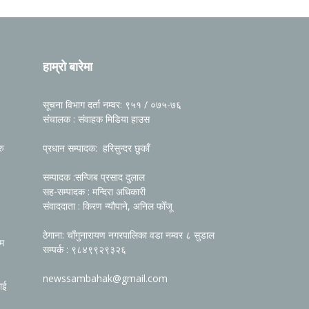
हाम्रो बारेमा
सूचना विभाग दर्ता नम्वर: ९५१ / ०७५-७६
संचालक : संवाहक मिडिया हाउस
रु
प्रधान सम्पादक: हरिसुन्दर छुकाँ
सम्पादक :सन्जिब प्रसाद दुलाल
सह-सम्पादक : मन्दिरा अधिकारी
संवाददाता : किरण न्यौपाने, अनिल फोँजू
ठेगाना: चाँगुनारायण नगरपालिका वडा नम्वर ८ सुडाल
रम
सम्पर्क : ९८४९९२९३२६
newssambahak@gmail.com
ाई