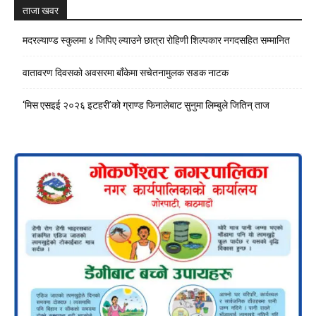
ताजा खवर
मदरल्याण्ड स्कुलमा ४ जिपिए ल्याउने छात्रा रोहिणी शिल्पकार नगदसहित सम्मानित
वातावरण दिवसको अवसरमा बाँकेमा सचेतनामुलक सडक नाटक
‘मिस एसइई २०२६ इटहरी’को ग्राण्ड फिनालेबाट सुनुमा लिम्बुले जितिन् ताज