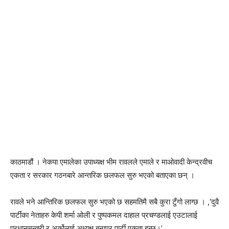
काठमाडौं । नेकपा एमालेका उपाध्यक्ष भीम रावलले एमाले र माओवादी केन्द्रवीच
एकता र सरकार गठनबारे आन्तरिक छलफल सुरु भएको बताएका छन् ।
रावले भने आन्तिरिक छलफल सुरु भएको छ सहमतिमै सबै कुरा टुँगो लाग्छ । ,‘दुवै
पार्टीका नेताहरु केपी शर्मा ओली र पुष्पकमल दाहाल प्रचण्डलाई एउटालाई
प्रधानमन्त्री र अर्कोलाई अध्यक्ष बनाएर पार्टी एकता हुन्छ।’