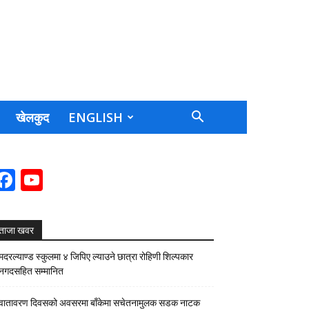
खेलकुद
ENGLISH
Facebook
YouTube
Channel
ताजा खवर
मदरल्याण्ड स्कुलमा ४ जिपिए ल्याउने छात्रा रोहिणी शिल्पकार
नगदसहित सम्मानित
वातावरण दिवसको अवसरमा बाँकेमा सचेतनामुलक सडक नाटक