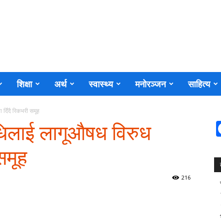
शिक्षा
अर्थ
स्वास्थ्य
मनोरञ्जन
साहित्य
 दिँदै रिकभरी समूह
निधिलाई लागूऔषध विरुध
समूह
216