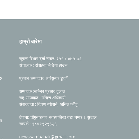
हाम्रो बारेमा
सूचना विभाग दर्ता नम्वर: ९५१ / ०७५-७६
संचालक : संवाहक मिडिया हाउस
रु
प्रधान सम्पादक: हरिसुन्दर छुकाँ
सम्पादक :सन्जिब प्रसाद दुलाल
सह-सम्पादक : मन्दिरा अधिकारी
संवाददाता : किरण न्यौपाने, अनिल फोँजू
ठेगाना: चाँगुनारायण नगरपालिका वडा नम्वर ८ सुडाल
रम
सम्पर्क : ९८४९९२९३२६
newssambahak@gmail.com