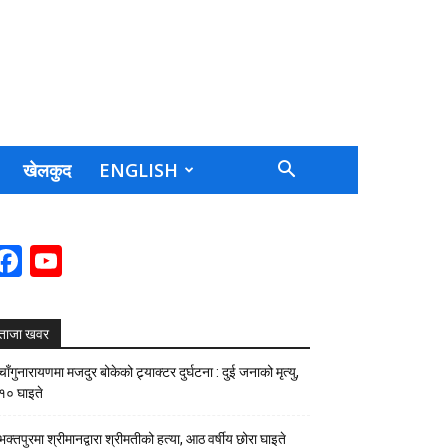
खेलकुद
ENGLISH
Facebook
YouTube
Channel
ताजा खवर
चाँगुनारायणमा मजदुर बोकेको ट्र्याक्टर दुर्घटना : दुई जनाको मृत्यु,
१० घाइते
भक्तपुरमा श्रीमानद्वारा श्रीमतीको हत्या, आठ वर्षीय छोरा घाइते