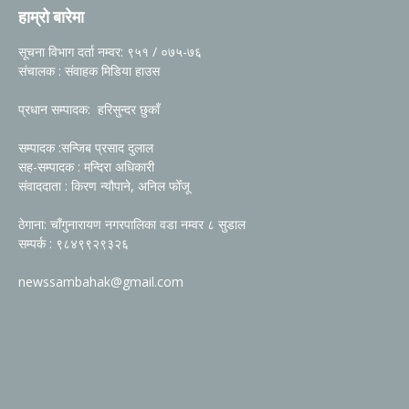
हाम्रो बारेमा
सूचना विभाग दर्ता नम्वर: ९५१ / ०७५-७६
संचालक : संवाहक मिडिया हाउस
प्रधान सम्पादक: हरिसुन्दर छुकाँ
सम्पादक :सन्जिब प्रसाद दुलाल
सह-सम्पादक : मन्दिरा अधिकारी
संवाददाता : किरण न्यौपाने, अनिल फोँजू
ठेगाना: चाँगुनारायण नगरपालिका वडा नम्वर ८ सुडाल
सम्पर्क : ९८४९९२९३२६
newssambahak@gmail.com