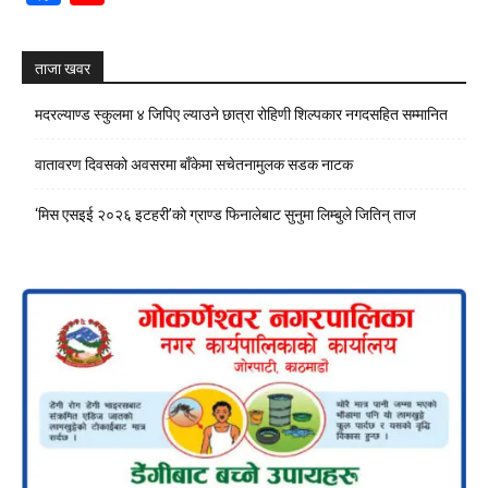
Channel
ताजा खवर
मदरल्याण्ड स्कुलमा ४ जिपिए ल्याउने छात्रा रोहिणी शिल्पकार नगदसहित सम्मानित
वातावरण दिवसको अवसरमा बाँकेमा सचेतनामुलक सडक नाटक
‘मिस एसइई २०२६ इटहरी’को ग्राण्ड फिनालेबाट सुनुमा लिम्बुले जितिन् ताज