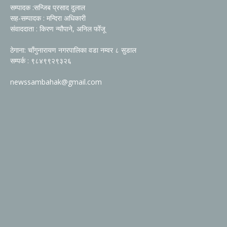
सम्पादक :सन्जिब प्रसाद दुलाल
सह-सम्पादक : मन्दिरा अधिकारी
संवाददाता : किरण न्यौपाने, अनिल फोँजू
ठेगाना: चाँगुनारायण नगरपालिका वडा नम्वर ८ सुडाल
सम्पर्क : ९८४९९२९३२६
newssambahak@gmail.com