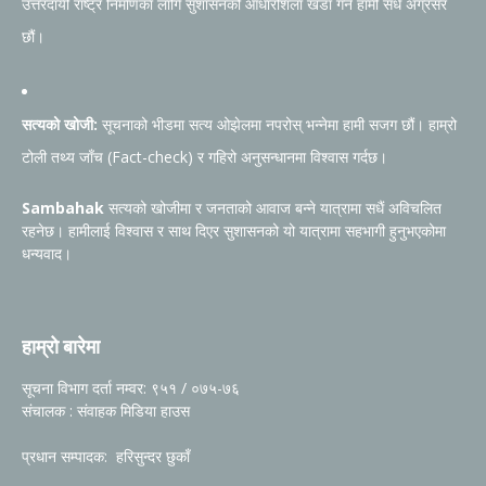
उत्तरदायी राष्ट्र निर्माणका लागि सुशासनको आधारशिला खडा गर्न हामी सधैं अग्रसर
छौं।
सत्यको खोजी:
सूचनाको भीडमा सत्य ओझेलमा नपरोस् भन्नेमा हामी सजग छौं। हाम्रो
टोली तथ्य जाँच (Fact-check) र गहिरो अनुसन्धानमा विश्वास गर्दछ।
Sambahak
सत्यको खोजीमा र जनताको आवाज बन्ने यात्रामा सधैं अविचलित
रहनेछ। हामीलाई विश्वास र साथ दिएर सुशासनको यो यात्रामा सहभागी हुनुभएकोमा
धन्यवाद।
हाम्रो बारेमा
सूचना विभाग दर्ता नम्वर: ९५१ / ०७५-७६
संचालक : संवाहक मिडिया हाउस
प्रधान सम्पादक: हरिसुन्दर छुकाँ