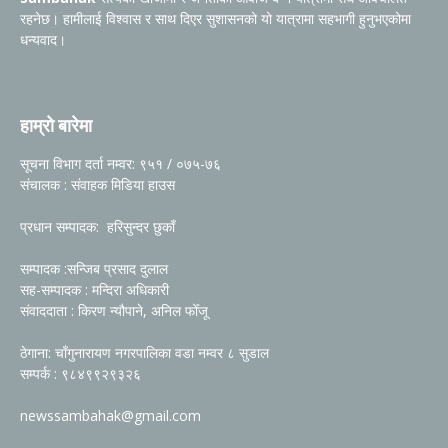
रहनेछ। हामीलाई विश्वास र साथ दिएर सुशासनको यो यात्रामा सहभागी हुनुभएकोमा
धन्यवाद।
हाम्रो बारेमा
सूचना विभाग दर्ता नम्वर: ९५१ / ०७५-७६
संचालक : संवाहक मिडिया हाउस
प्रधान सम्पादक: हरिसुन्दर छुकाँ
सम्पादक :सन्जिब प्रसाद दुलाल
सह-सम्पादक : मन्दिरा अधिकारी
संवाददाता : किरण न्यौपाने, अनिल फोँजू
ठेगाना: चाँगुनारायण नगरपालिका वडा नम्वर ८ सुडाल
सम्पर्क : ९८४९९२९३२६
newssambahak@gmail.com