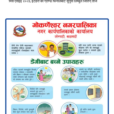
‘मिस एसइई २०२६ इटहरी’को ग्राण्ड फिनालेबाट सुनुमा लिम्बुले जितिन् ताज