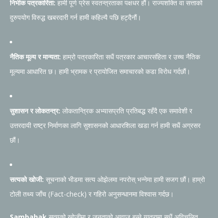
निर्भीक पत्रकारिता:
हामी पूर्ण प्रेस स्वतन्त्रताका पक्षधर हौं। राज्यशक्ति वा सत्ताको
दुरुपयोग विरुद्ध खबरदारी गर्न हामी कहिल्यै पछि हट्दैनौं।
नैतिक मूल्य र मान्यता:
हाम्रो पत्रकारिता सधैं पत्रकार आचारसंहिता र उच्च नैतिक
मूल्यमा आधारित छ। हामी भ्रामक र प्रायोजित समाचारको कडा विरोध गर्दछौं।
सुशासन र लोकतन्त्र:
लोकतान्त्रिक अभ्यासप्रति प्रतिबद्ध रहँदै एक समावेशी र
उत्तरदायी राष्ट्र निर्माणका लागि सुशासनको आधारशिला खडा गर्न हामी सधैं अग्रसर
छौं।
सत्यको खोजी:
सूचनाको भीडमा सत्य ओझेलमा नपरोस् भन्नेमा हामी सजग छौं। हाम्रो
टोली तथ्य जाँच (Fact-check) र गहिरो अनुसन्धानमा विश्वास गर्दछ।
Sambahak
सत्यको खोजीमा र जनताको आवाज बन्ने यात्रामा सधैं अविचलित