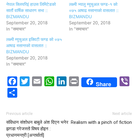
नेपाल क्लियरिइं हाउस लिमिटेडको
लक्ष्मी भ्यालु म्युचुअल फण्ड-१ को
सातौं वार्षिक साधारण सभा ::
०७५ आषाढ मसान्तको वासलात ::
BIZMANDU
BIZMANDU
September 20, 2018
September 20, 2018
In "समाचार"
In "समाचार"
लक्ष्मी म्युचुअल इक्विटी फण्ड को ०७५
आषाढ मसान्तको वासलात ::
BIZMANDU
September 20, 2018
In "समाचार"
Facebook
Twitter
Email
WhatsApp
LinkedIn
Print
V
Share
Share
Previous article
Next article
संविधान संशोधन बाबुले अंश दिएन भनेर
Realism with a pinch of fiction
झगडा गरेजस्तो विषय होइन :
प्रधानमन्त्री [अन्तर्वार्ता]