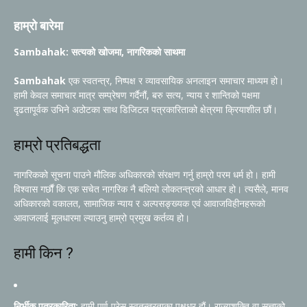
हाम्रो बारेमा
Sambahak: सत्यको खोजमा, नागरिकको साथमा
Sambahak
एक स्वतन्त्र, निष्पक्ष र व्यावसायिक अनलाइन समाचार माध्यम हो।
हामी केवल समाचार मात्र सम्प्रेषण गर्दैनौं, बरु सत्य, न्याय र शान्तिको पक्षमा
दृढतापूर्वक उभिने अठोटका साथ डिजिटल पत्रकारिताको क्षेत्रमा क्रियाशील छौं।
हाम्रो प्रतिबद्धता
नागरिकको सूचना पाउने मौलिक अधिकारको संरक्षण गर्नु हाम्रो परम धर्म हो। हामी
विश्वास गर्छौं कि एक सचेत नागरिक नै बलियो लोकतन्त्रको आधार हो। त्यसैले, मानव
अधिकारको वकालत, सामाजिक न्याय र अल्पसङ्ख्यक एवं आवाजविहीनहरूको
आवाजलाई मूलधारमा ल्याउनु हाम्रो प्रमुख कर्तव्य हो।
हामी किन ?
निर्भीक पत्रकारिता:
हामी पूर्ण प्रेस स्वतन्त्रताका पक्षधर हौं। राज्यशक्ति वा सत्ताको