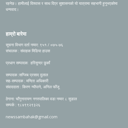
रहनेछ। हामीलाई विश्वास र साथ दिएर सुशासनको यो यात्रामा सहभागी हुनुभएकोमा
धन्यवाद।
हाम्रो बारेमा
सूचना विभाग दर्ता नम्वर: ९५१ / ०७५-७६
संचालक : संवाहक मिडिया हाउस
प्रधान सम्पादक: हरिसुन्दर छुकाँ
सम्पादक :सन्जिब प्रसाद दुलाल
सह-सम्पादक : मन्दिरा अधिकारी
संवाददाता : किरण न्यौपाने, अनिल फोँजू
ठेगाना: चाँगुनारायण नगरपालिका वडा नम्वर ८ सुडाल
सम्पर्क : ९८४९९२९३२६
newssambahak@gmail.com