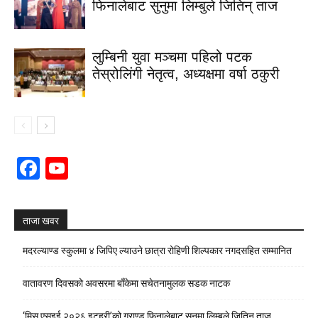
फिनालेबाट सुनुमा लिम्बुले जितिन् ताज
लुम्बिनी युवा मञ्चमा पहिलो पटक
तेस्रोलिंगी नेतृत्व, अध्यक्षमा वर्षा ठकुरी
Facebook
YouTube
Channel
ताजा खवर
मदरल्याण्ड स्कुलमा ४ जिपिए ल्याउने छात्रा रोहिणी शिल्पकार नगदसहित सम्मानित
वातावरण दिवसको अवसरमा बाँकेमा सचेतनामुलक सडक नाटक
‘मिस एसइई २०२६ इटहरी’को ग्राण्ड फिनालेबाट सुनुमा लिम्बुले जितिन् ताज