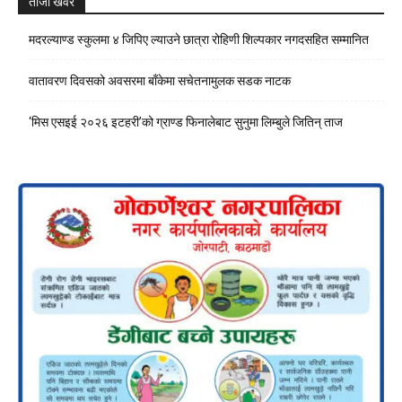
ताजा खवर
मदरल्याण्ड स्कुलमा ४ जिपिए ल्याउने छात्रा रोहिणी शिल्पकार नगदसहित सम्मानित
वातावरण दिवसको अवसरमा बाँकेमा सचेतनामुलक सडक नाटक
‘मिस एसइई २०२६ इटहरी’को ग्राण्ड फिनालेबाट सुनुमा लिम्बुले जितिन् ताज