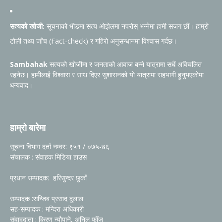
सत्यको खोजी:
सूचनाको भीडमा सत्य ओझेलमा नपरोस् भन्नेमा हामी सजग छौं। हाम्रो
टोली तथ्य जाँच (Fact-check) र गहिरो अनुसन्धानमा विश्वास गर्दछ।
Sambahak
सत्यको खोजीमा र जनताको आवाज बन्ने यात्रामा सधैं अविचलित
रहनेछ। हामीलाई विश्वास र साथ दिएर सुशासनको यो यात्रामा सहभागी हुनुभएकोमा
धन्यवाद।
हाम्रो बारेमा
सूचना विभाग दर्ता नम्वर: ९५१ / ०७५-७६
संचालक : संवाहक मिडिया हाउस
प्रधान सम्पादक: हरिसुन्दर छुकाँ
सम्पादक :सन्जिब प्रसाद दुलाल
सह-सम्पादक : मन्दिरा अधिकारी
संवाददाता : किरण न्यौपाने, अनिल फोँजू