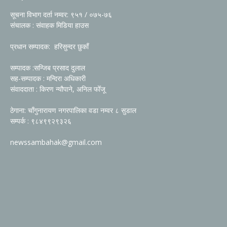
सूचना विभाग दर्ता नम्वर: ९५१ / ०७५-७६
संचालक : संवाहक मिडिया हाउस
प्रधान सम्पादक: हरिसुन्दर छुकाँ
सम्पादक :सन्जिब प्रसाद दुलाल
सह-सम्पादक : मन्दिरा अधिकारी
संवाददाता : किरण न्यौपाने, अनिल फोँजू
ठेगाना: चाँगुनारायण नगरपालिका वडा नम्वर ८ सुडाल
सम्पर्क : ९८४९९२९३२६
newssambahak@gmail.com