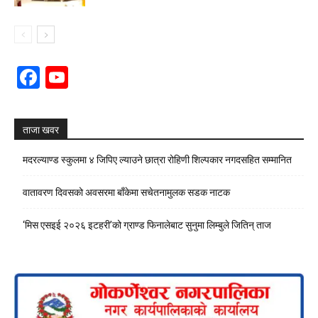
Facebook
YouTube
Channel
ताजा खवर
मदरल्याण्ड स्कुलमा ४ जिपिए ल्याउने छात्रा रोहिणी शिल्पकार नगदसहित सम्मानित
वातावरण दिवसको अवसरमा बाँकेमा सचेतनामुलक सडक नाटक
‘मिस एसइई २०२६ इटहरी’को ग्राण्ड फिनालेबाट सुनुमा लिम्बुले जितिन् ताज