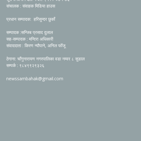
संचालक : संवाहक मिडिया हाउस
प्रधान सम्पादक: हरिसुन्दर छुकाँ
सम्पादक :सन्जिब प्रसाद दुलाल
सह-सम्पादक : मन्दिरा अधिकारी
संवाददाता : किरण न्यौपाने, अनिल फोँजू
ठेगाना: चाँगुनारायण नगरपालिका वडा नम्वर ८ सुडाल
सम्पर्क : ९८४९९२९३२६
newssambahak@gmail.com