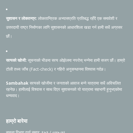
सुशासन र लोकतन्त्र:
लोकतान्त्रिक अभ्यासप्रति प्रतिबद्ध रहँदै एक समावेशी र
उत्तरदायी राष्ट्र निर्माणका लागि सुशासनको आधारशिला खडा गर्न हामी सधैं अग्रसर
छौं।
सत्यको खोजी:
सूचनाको भीडमा सत्य ओझेलमा नपरोस् भन्नेमा हामी सजग छौं। हाम्रो
टोली तथ्य जाँच (Fact-check) र गहिरो अनुसन्धानमा विश्वास गर्दछ।
Sambahak
सत्यको खोजीमा र जनताको आवाज बन्ने यात्रामा सधैं अविचलित
रहनेछ। हामीलाई विश्वास र साथ दिएर सुशासनको यो यात्रामा सहभागी हुनुभएकोमा
धन्यवाद।
हाम्रो बारेमा
सूचना विभाग दर्ता नम्वर: ९५१ / ०७५-७६