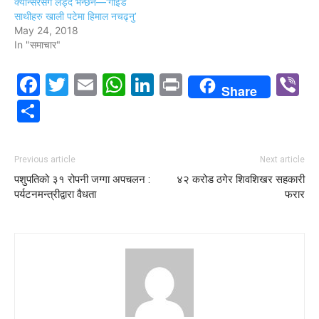
क्यान्सरसंग लड्दै भन्छन—‘गाइड
साथीहरु खाली पटेमा हिमाल नचढ्नु’
May 24, 2018
In "समाचार"
Facebook
Twitter
Email
WhatsApp
LinkedIn
Print
V
Share
Share
Previous article
Next article
पशुपतिको ३१ रोपनी जग्गा अपचलन :
४२ करोड ठगेर शिवशिखर सहकारी
पर्यटनमन्त्रीद्वारा वैधता
फरार