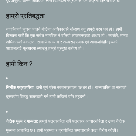
दृढतापूर्वक उभिने अठोटका साथ डिजिटल पत्रकारिताको क्षेत्रमा क्रियाशील छौं।
हाम्रो प्रतिबद्धता
नागरिकको सूचना पाउने मौलिक अधिकारको संरक्षण गर्नु हाम्रो परम धर्म हो। हामी
विश्वास गर्छौं कि एक सचेत नागरिक नै बलियो लोकतन्त्रको आधार हो। त्यसैले, मानव
अधिकारको वकालत, सामाजिक न्याय र अल्पसङ्ख्यक एवं आवाजविहीनहरूको
आवाजलाई मूलधारमा ल्याउनु हाम्रो प्रमुख कर्तव्य हो।
हामी किन ?
निर्भीक पत्रकारिता:
हामी पूर्ण प्रेस स्वतन्त्रताका पक्षधर हौं। राज्यशक्ति वा सत्ताको
दुरुपयोग विरुद्ध खबरदारी गर्न हामी कहिल्यै पछि हट्दैनौं।
नैतिक मूल्य र मान्यता:
हाम्रो पत्रकारिता सधैं पत्रकार आचारसंहिता र उच्च नैतिक
मूल्यमा आधारित छ। हामी भ्रामक र प्रायोजित समाचारको कडा विरोध गर्दछौं।