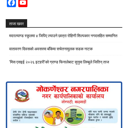
Facebook
YouTube
Channel
ताजा खवर
मदरल्याण्ड स्कुलमा ४ जिपिए ल्याउने छात्रा रोहिणी शिल्पकार नगदसहित सम्मानित
वातावरण दिवसको अवसरमा बाँकेमा सचेतनामुलक सडक नाटक
‘मिस एसइई २०२६ इटहरी’को ग्राण्ड फिनालेबाट सुनुमा लिम्बुले जितिन् ताज