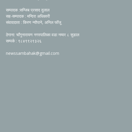
सम्पादक :सन्जिब प्रसाद दुलाल
सह-सम्पादक : मन्दिरा अधिकारी
संवाददाता : किरण न्यौपाने, अनिल फोँजू
ठेगाना: चाँगुनारायण नगरपालिका वडा नम्वर ८ सुडाल
सम्पर्क : ९८४९९२९३२६
newssambahak@gmail.com