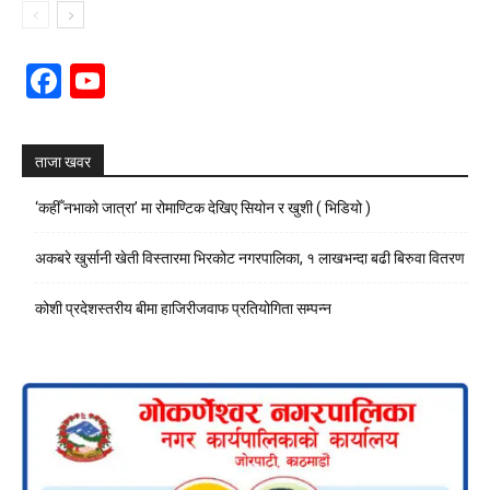
Facebook
YouTube
Channel
ताजा खवर
‘कहीँ नभाको जात्रा’ मा रोमाण्टिक देखिए सियोन र खुशी ( भिडियो )
अकबरे खुर्सानी खेती विस्तारमा भिरकोट नगरपालिका, १ लाखभन्दा बढी बिरुवा वितरण
कोशी प्रदेशस्तरीय बीमा हाजिरीजवाफ प्रतियोगिता सम्पन्न