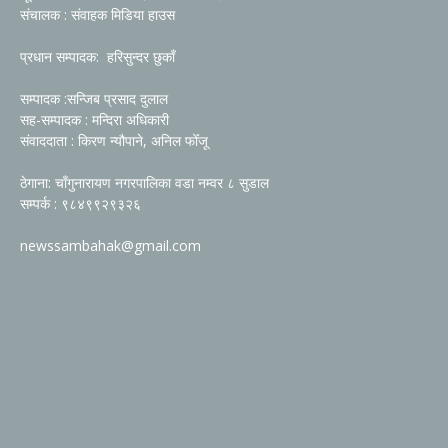
संचालक : संवाहक मिडिया हाउस
प्रधान सम्पादक: हरिसुन्दर छुकाँ
सम्पादक :सन्जिब प्रसाद दुलाल
सह-सम्पादक : मन्दिरा अधिकारी
संवाददाता : किरण न्यौपाने, अनिल फोँजू
ठेगाना: चाँगुनारायण नगरपालिका वडा नम्वर ८ सुडाल
सम्पर्क : ९८४९९२९३२६
newssambahak@gmail.com