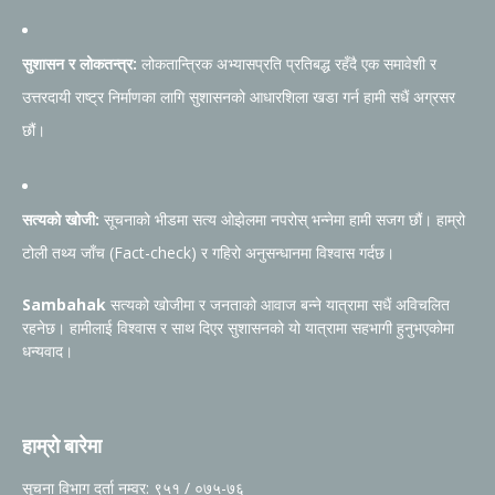
सुशासन र लोकतन्त्र:
लोकतान्त्रिक अभ्यासप्रति प्रतिबद्ध रहँदै एक समावेशी र
उत्तरदायी राष्ट्र निर्माणका लागि सुशासनको आधारशिला खडा गर्न हामी सधैं अग्रसर
छौं।
सत्यको खोजी:
सूचनाको भीडमा सत्य ओझेलमा नपरोस् भन्नेमा हामी सजग छौं। हाम्रो
टोली तथ्य जाँच (Fact-check) र गहिरो अनुसन्धानमा विश्वास गर्दछ।
Sambahak
सत्यको खोजीमा र जनताको आवाज बन्ने यात्रामा सधैं अविचलित
रहनेछ। हामीलाई विश्वास र साथ दिएर सुशासनको यो यात्रामा सहभागी हुनुभएकोमा
धन्यवाद।
हाम्रो बारेमा
सूचना विभाग दर्ता नम्वर: ९५१ / ०७५-७६