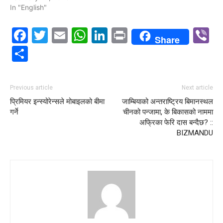
In "English"
Facebook
Twitter
Email
WhatsApp
LinkedIn
Print
V
Share
Share
Previous article
Next article
प्रिमियर इन्स्योरेन्सले मोबाइलको बीमा
जाम्बियाको अन्तराष्ट्रिय बिमानस्थल
गर्ने
चीनको पन्जामा, के बिकासको नाममा
अफ्रिका फेरि दास बन्दैछ? ::
BIZMANDU