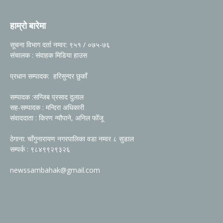
हाम्रो बारेमा
सूचना विभाग दर्ता नम्वर: ९५१ / ०७५-७६
संचालक : संवाहक मिडिया हाउस
प्रधान सम्पादक: हरिसुन्दर छुकाँ
सम्पादक :सन्जिब प्रसाद दुलाल
सह-सम्पादक : मन्दिरा अधिकारी
संवाददाता : किरण न्यौपाने, अनिल फोँजू
ठेगाना: चाँगुनारायण नगरपालिका वडा नम्वर ८ सुडाल
सम्पर्क : ९८४९९२९३२६
newssambahak@gmail.com