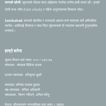
सत्यको खोजी:
सूचनाको भीडमा सत्य ओझेलमा नपरोस् भन्नेमा हामी सजग छौं। हाम्रो
टोली तथ्य जाँच (Fact-check) र गहिरो अनुसन्धानमा विश्वास गर्दछ।
Sambahak
सत्यको खोजीमा र जनताको आवाज बन्ने यात्रामा सधैं अविचलित
रहनेछ। हामीलाई विश्वास र साथ दिएर सुशासनको यो यात्रामा सहभागी हुनुभएकोमा
धन्यवाद।
हाम्रो बारेमा
सूचना विभाग दर्ता नम्वर: ९५१ / ०७५-७६
संचालक : संवाहक मिडिया हाउस
प्रधान सम्पादक: हरिसुन्दर छुकाँ
सम्पादक :सन्जिब प्रसाद दुलाल
सह-सम्पादक : मन्दिरा अधिकारी
संवाददाता : किरण न्यौपाने, अनिल फोँजू
ठेगाना: चाँगुनारायण नगरपालिका वडा नम्वर ८ सुडाल