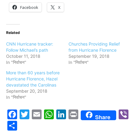
Facebook
X
Related
CNN Hurricane tracker:
Churches Providing Relief
Follow Michael’s path
from Hurricane Florence
October 11, 2018
September 19, 2018
In "निर्वाचन"
In "निर्वाचन"
More than 60 years before
Hurricane Florence, Hazel
devastated the Carolinas
September 20, 2018
In "निर्वाचन"
Facebook
Twitter
Email
WhatsApp
LinkedIn
Print
V
Share
Share