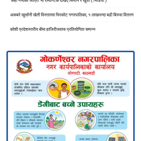
‘कहीँ नभाको जात्रा’ मा रोमाण्टिक देखिए सियोन र खुशी ( भिडियो )
अकबरे खुर्सानी खेती विस्तारमा भिरकोट नगरपालिका, १ लाखभन्दा बढी बिरुवा वितरण
कोशी प्रदेशस्तरीय बीमा हाजिरीजवाफ प्रतियोगिता सम्पन्न