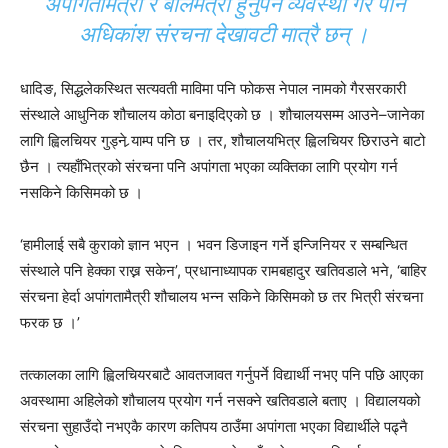
अपांगतामैत्री र बालमैत्री हुनुपर्ने व्यवस्था गरे पनि
अधिकांश संरचना देखावटी मात्रै छन् ।
धादिङ, सिद्धलेकस्थित सत्यवती माविमा पनि फोकस नेपाल नामको गैरसरकारी
संस्थाले आधुनिक शौचालय कोठा बनाइदिएको छ । शौचालयसम्म आउने–जानेका
लागि ह्विलचियर गुड्ने र्‍याम्प पनि छ । तर, शौचालयभित्र ह्विलचियर छिराउने बाटो
छैन । त्यहाँभित्रको संरचना पनि अपांगता भएका व्यक्तिका लागि प्रयोग गर्न
नसकिने किसिमको छ ।
‘हामीलाई सबै कुराको ज्ञान भएन । भवन डिजाइन गर्ने इन्जिनियर र सम्बन्धित
संस्थाले पनि हेक्का राख्न सकेन’, प्रधानाध्यापक रामबहादुर खतिवडाले भने, ‘बाहिर
संरचना हेर्दा अपांगतामैत्री शौचालय भन्न सकिने किसिमको छ तर भित्री संरचना
फरक छ ।’
तत्कालका लागि ह्विलचियरबाटै आवतजावत गर्नुपर्ने विद्यार्थी नभए पनि पछि आएका
अवस्थामा अहिलेको शौचालय प्रयोग गर्न नसक्ने खतिवडाले बताए । विद्यालयको
संरचना सुहाउँदो नभएकै कारण कतिपय ठाउँमा अपांगता भएका विद्यार्थीले पढ्नै