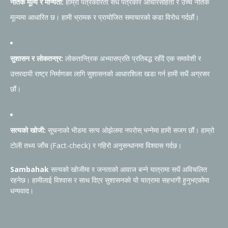
नैतिक मूल्य र मान्यता:
हाम्रो पत्रकारिता सधैं पत्रकार आचारसंहिता र उच्च नैतिक
मूल्यमा आधारित छ। हामी भ्रामक र प्रायोजित समाचारको कडा विरोध गर्दछौं।
सुशासन र लोकतन्त्र:
लोकतान्त्रिक अभ्यासप्रति प्रतिबद्ध रहँदै एक समावेशी र
उत्तरदायी राष्ट्र निर्माणका लागि सुशासनको आधारशिला खडा गर्न हामी सधैं अग्रसर
छौं।
सत्यको खोजी:
सूचनाको भीडमा सत्य ओझेलमा नपरोस् भन्नेमा हामी सजग छौं। हाम्रो
टोली तथ्य जाँच (Fact-check) र गहिरो अनुसन्धानमा विश्वास गर्दछ।
Sambahak
सत्यको खोजीमा र जनताको आवाज बन्ने यात्रामा सधैं अविचलित
रहनेछ। हामीलाई विश्वास र साथ दिएर सुशासनको यो यात्रामा सहभागी हुनुभएकोमा
धन्यवाद।