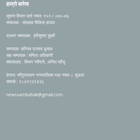
हाम्रो बारेमा
सूचना विभाग दर्ता नम्वर: ९५१ / ०७५-७६
संचालक : संवाहक मिडिया हाउस
प्रधान सम्पादक: हरिसुन्दर छुकाँ
सम्पादक :सन्जिब प्रसाद दुलाल
सह-सम्पादक : मन्दिरा अधिकारी
संवाददाता : किरण न्यौपाने, अनिल फोँजू
ठेगाना: चाँगुनारायण नगरपालिका वडा नम्वर ८ सुडाल
सम्पर्क : ९८४९९२९३२६
newssambahak@gmail.com