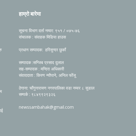
हाम्रो बारेमा
सूचना विभाग दर्ता नम्वर: ९५१ / ०७५-७६
संचालक : संवाहक मिडिया हाउस
रु
प्रधान सम्पादक: हरिसुन्दर छुकाँ
सम्पादक :सन्जिब प्रसाद दुलाल
सह-सम्पादक : मन्दिरा अधिकारी
संवाददाता : किरण न्यौपाने, अनिल फोँजू
ठेगाना: चाँगुनारायण नगरपालिका वडा नम्वर ८ सुडाल
रम
सम्पर्क : ९८४९९२९३२६
newssambahak@gmail.com
ाई