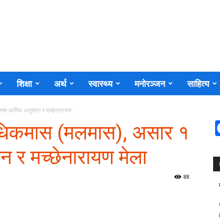
शिक्षा
अर्थ
स्वास्थ्य
मनोरञ्जन
साहित्य
धार्मिक अनुष्ठान र मच्छेनारायण...
धिकमास (मलमास), असार १
ठान र मच्छेनारायण मेला
88