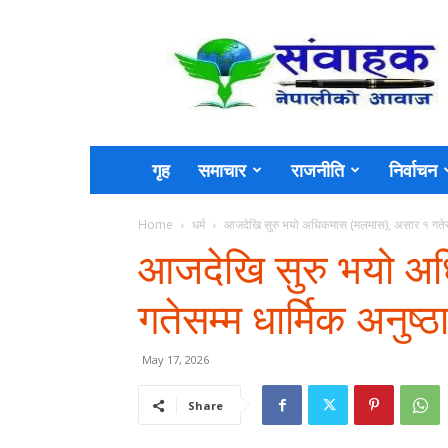
Sambahak
गृह
समाचार
राजनीति
निर्वाचन
Home
धर्म
आजदेखि सुरु भयो अधिकमास (मलमास), असार १ गतेसम्म 
आजदेखि सुरु भयो अ
गतेसम्म धार्मिक अनुष्
May 17, 2026
Share