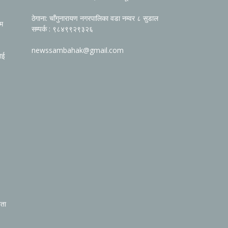
ठेगाना: चाँगुनारायण नगरपालिका वडा नम्वर ८ सुडाल
रम
सम्पर्क : ९८४९९२९३२६
newssambahak@gmail.com
ाई
िता