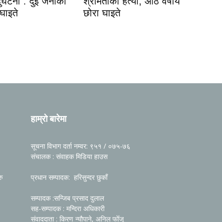
 दुर्घटना : दुई जनाको
श्रीमतीको हत्या, आठ वर्षीय
 घाइते
छोरा घाइते
हाम्रो बारेमा
सूचना विभाग दर्ता नम्वर: ९५१ / ०७५-७६
संचालक : संवाहक मिडिया हाउस
रु
प्रधान सम्पादक: हरिसुन्दर छुकाँ
सम्पादक :सन्जिब प्रसाद दुलाल
सह-सम्पादक : मन्दिरा अधिकारी
संवाददाता : किरण न्यौपाने, अनिल फोँजू