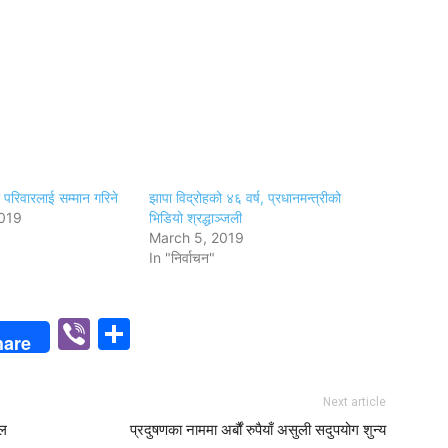
ा परिवारलाई सम्मान गरिने
झापा विद्रोहको ४६ वर्ष, प्रधानमन्त्रीको
019
भिडियो श्रद्धाञ्जली
March 5, 2019
In "निर्वाचन"
p
n
Viber
Share
hare
Next article
िल
प्रदुषणका नाममा अर्बौं रुपैयाँ असुली सदुपयोग शुन्य