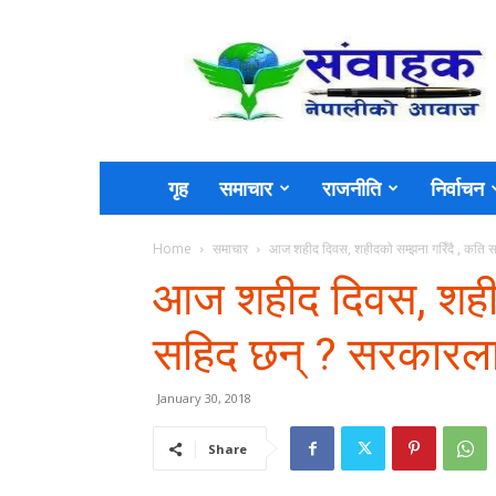
Sambahak
गृह
समाचार
राजनीति
निर्वाचन
Home
समाचार
आज शहीद दिवस, शहीदको सम्झना गरिँदै , कति स
आज शहीद दिवस, शहीद
सहिद छन् ? सरकारलार
January 30, 2018
Share