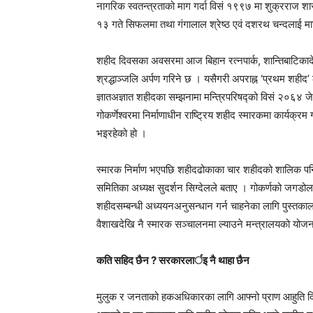
नागरिक स्वतन्त्रताको माग गर्दा विसं १९९७ मा शुक्रराज शा
१३ गते सिफलमा तथा गंगालाल श्रेष्ठ एवं दशरथ चन्दलाई म
शहीद दिवसका अवसरमा आज बिहान रत्नपार्क, शान्तिबाटिकादेख
श्रद्धाञ्जलि अर्पण गरिने छ । यसैगरी अपराह्न ‘प्रथम शहीद’
ज्ञातअज्ञात शहीदका सम्झनामा मन्त्रिपरिषद्को विसं २०६४ जे
गोकर्णेश्वरमा निर्माणाधीन राष्ट्रिय शहीद स्मारकमा कार्यक्रम
भइरहेको हो ।
स्मारक निर्माण भएपछि शहीदढोकाका चार शहीदको शालिक पनि 
समितिका अध्यक्ष सुदर्शन सिग्देलले बताए । गोकर्णको जगड
शहीदसम्बन्धी अध्ययनअनुसन्धान गर्न चाहनेका लागि पुस्तक
वैशाखदेखि नै स्मारक सञ्चालनमा ल्याउने मन्त्रालयको योज
कति सहिद छैन ? सरकारलार्इ नै थाहा छैन
मुलुक र जनताको हकअधिकारका लागि आफ्नो प्राण आहुति दि