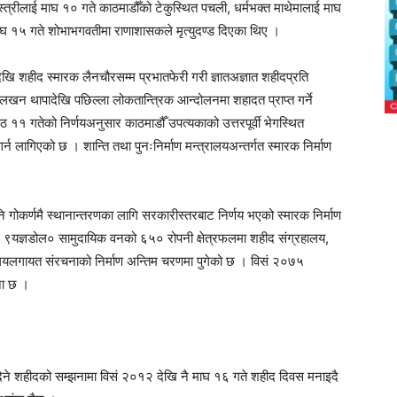
स्त्रीलाई माघ १० गते काठमाडौँको टेकुस्थित पचली, धर्मभक्त माथेमालाई माघ
ाघ १५ गते शोभाभगवतीमा राणाशासकले मृत्युदण्ड दिएका थिए ।
ि शहीद स्मारक लैनचौरसम्म प्रभातफेरी गरी ज्ञातअज्ञात शहीदप्रति
 लखन थापादेखि पछिल्ला लोकतान्त्रिक आन्दोलनमा शहादत प्राप्त गर्ने
ठ ११ गतेको निर्णयअनुसार काठमाडौँ उपत्यकाको उत्तरपूर्वी भेगस्थित
 गर्न लागिएको छ । शान्ति तथा पुनःनिर्माण मन्त्रालयअन्तर्गत स्मारक निर्माण
गोकर्णमै स्थानान्तरणका लागि सरकारीस्तरबाट निर्णय भएको स्मारक निर्माण
ोल ९यज्ञडोल० सामुदायिक वनको ६५० रोपनी क्षेत्रफलमा शहीद संग्रहालय,
ालयलगायत संरचनाको निर्माण अन्तिम चरणमा पुगेको छ । विसं २०७५
ना छ ।
ने शहीदको सम्झनामा विसं २०१२ देखि नै माघ १६ गते शहीद दिवस मनाइदै