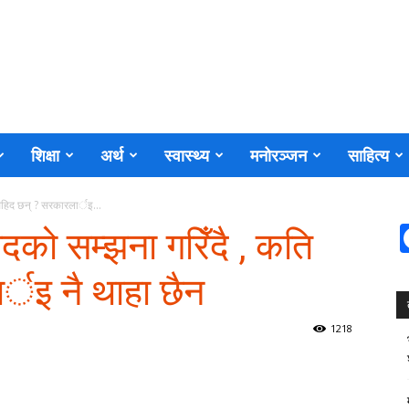
शिक्षा
अर्थ
स्वास्थ्य
मनोरञ्जन
साहित्य
हिद छन् ? सरकारलार्इ...
को सम्झना गरिँदै , कति
्इ नै थाहा छैन
1218