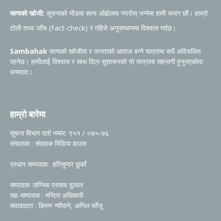
सत्यको खोजी:
सूचनाको भीडमा सत्य ओझेलमा नपरोस् भन्नेमा हामी सजग छौं। हाम्रो
टोली तथ्य जाँच (Fact-check) र गहिरो अनुसन्धानमा विश्वास गर्दछ।
Sambahak
सत्यको खोजीमा र जनताको आवाज बन्ने यात्रामा सधैं अविचलित
रहनेछ। हामीलाई विश्वास र साथ दिएर सुशासनको यो यात्रामा सहभागी हुनुभएकोमा
धन्यवाद।
हाम्रो बारेमा
सूचना विभाग दर्ता नम्वर: ९५१ / ०७५-७६
संचालक : संवाहक मिडिया हाउस
प्रधान सम्पादक: हरिसुन्दर छुकाँ
सम्पादक :सन्जिब प्रसाद दुलाल
सह-सम्पादक : मन्दिरा अधिकारी
संवाददाता : किरण न्यौपाने, अनिल फोँजू