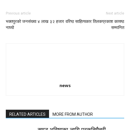
Previous article
Next article
भक्तपुरको जनसंख्या ४ लाख ३२ हजार
वरिष्ठ साहित्यकार तिलकप्रकाश कायष्ठ
नाघ्यो
सम्मानित
news
RELATED ARTICLES
MORE FROM AUTHOR
समृद्ध भविष्यका लागि प्रकृतिमैत्री