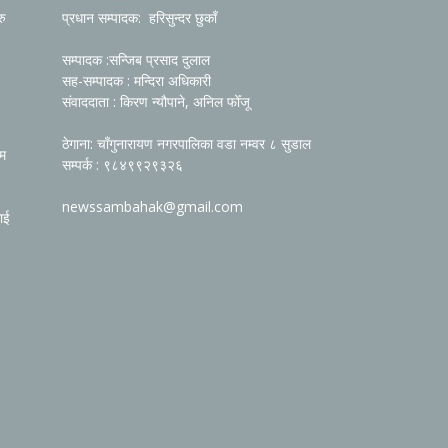
रु
प्रधान सम्पादक: हरिसुन्दर छुकाँ
सम्पादक :सन्जिब प्रसाद दुलाल
सह-सम्पादक : मन्दिरा अधिकारी
संवाददाता : किरण न्यौपाने, अनिल फोँजू
ठेगाना: चाँगुनारायण नगरपालिका वडा नम्वर ८ सुडाल
रम
सम्पर्क : ९८४९९२९३२६
newssambahak@gmail.com
ाई