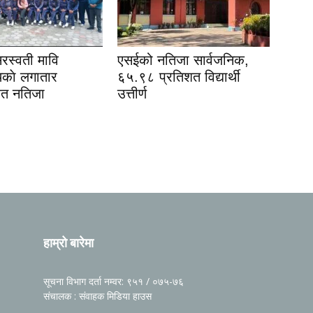
रस्वती मावि
एसईको नतिजा सार्वजनिक,
काे लगातार
६५.९८ प्रतिशत विद्यार्थी
शत नतिजा
उत्तीर्ण
हाम्रो बारेमा
सूचना विभाग दर्ता नम्वर: ९५१ / ०७५-७६
संचालक : संवाहक मिडिया हाउस