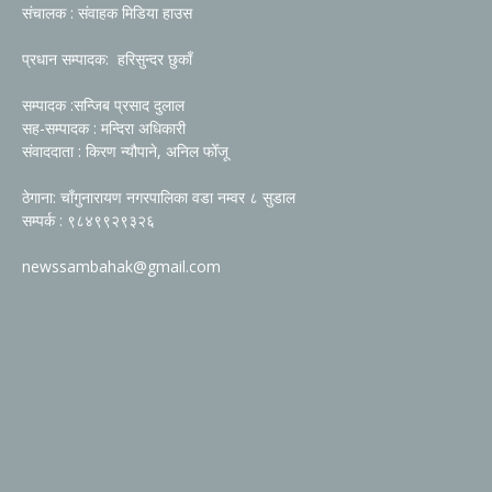
संचालक : संवाहक मिडिया हाउस
प्रधान सम्पादक: हरिसुन्दर छुकाँ
सम्पादक :सन्जिब प्रसाद दुलाल
सह-सम्पादक : मन्दिरा अधिकारी
संवाददाता : किरण न्यौपाने, अनिल फोँजू
ठेगाना: चाँगुनारायण नगरपालिका वडा नम्वर ८ सुडाल
सम्पर्क : ९८४९९२९३२६
newssambahak@gmail.com