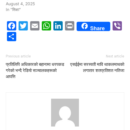
August 4, 2025
In "शिक्षा"
Facebook
Twitter
Email
WhatsApp
LinkedIn
Print
V
Share
Share
Previous article
Next article
प्रतिलिपि अधिकारको बहानामा धरपकड
एसईईमा सरस्वती मावि थाकलमाथकाे
गरेको भन्दै रेडियो सञ्चालकहरूको
लगातार शतप्रतिशत नतिजा
आपत्ति