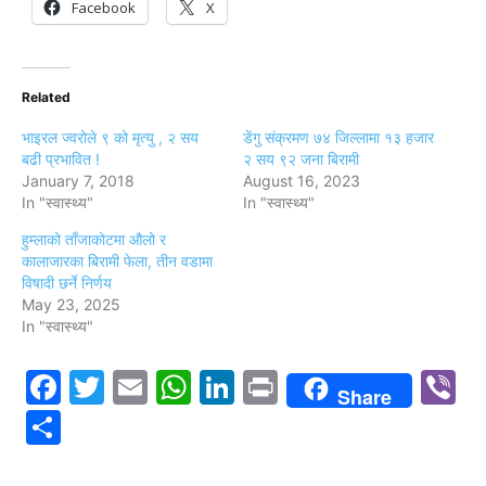
Facebook
X
Related
भाइरल ज्वरोले ९ को मृत्यु , २ सय
डेंगु संक्रमण ७४ जिल्लामा १३ हजार
बढी प्रभावित !
२ सय ९२ जना बिरामी
January 7, 2018
August 16, 2023
In "स्वास्थ्य"
In "स्वास्थ्य"
हुम्लाको ताँजाकोटमा औलो र
कालाजारका बिरामी फेला, तीन वडामा
विषादी छर्ने निर्णय
May 23, 2025
In "स्वास्थ्य"
Facebook
Twitter
Email
WhatsApp
LinkedIn
Print
V
Share
Share