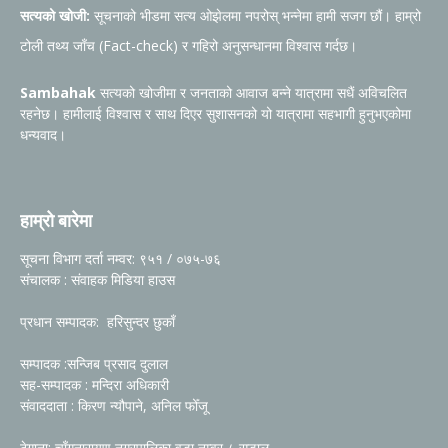
सत्यको खोजी:
सूचनाको भीडमा सत्य ओझेलमा नपरोस् भन्नेमा हामी सजग छौं। हाम्रो
टोली तथ्य जाँच (Fact-check) र गहिरो अनुसन्धानमा विश्वास गर्दछ।
Sambahak
सत्यको खोजीमा र जनताको आवाज बन्ने यात्रामा सधैं अविचलित
रहनेछ। हामीलाई विश्वास र साथ दिएर सुशासनको यो यात्रामा सहभागी हुनुभएकोमा
धन्यवाद।
हाम्रो बारेमा
सूचना विभाग दर्ता नम्वर: ९५१ / ०७५-७६
संचालक : संवाहक मिडिया हाउस
प्रधान सम्पादक: हरिसुन्दर छुकाँ
सम्पादक :सन्जिब प्रसाद दुलाल
सह-सम्पादक : मन्दिरा अधिकारी
संवाददाता : किरण न्यौपाने, अनिल फोँजू
ठेगाना: चाँगुनारायण नगरपालिका वडा नम्वर ८ सुडाल