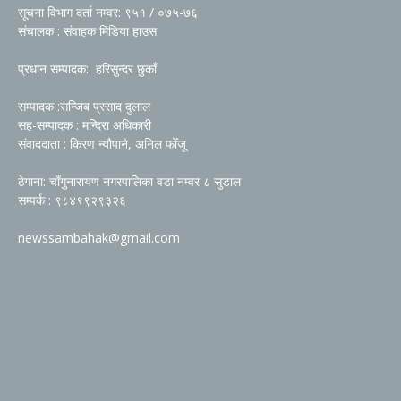
सूचना विभाग दर्ता नम्वर: ९५१ / ०७५-७६
संचालक : संवाहक मिडिया हाउस
प्रधान सम्पादक: हरिसुन्दर छुकाँ
सम्पादक :सन्जिब प्रसाद दुलाल
सह-सम्पादक : मन्दिरा अधिकारी
संवाददाता : किरण न्यौपाने, अनिल फोँजू
ठेगाना: चाँगुनारायण नगरपालिका वडा नम्वर ८ सुडाल
सम्पर्क : ९८४९९२९३२६
newssambahak@gmail.com