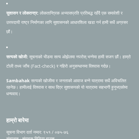
सुशासन र लोकतन्त्र:
लोकतान्त्रिक अभ्यासप्रति प्रतिबद्ध रहँदै एक समावेशी र
उत्तरदायी राष्ट्र निर्माणका लागि सुशासनको आधारशिला खडा गर्न हामी सधैं अग्रसर
छौं।
सत्यको खोजी:
सूचनाको भीडमा सत्य ओझेलमा नपरोस् भन्नेमा हामी सजग छौं। हाम्रो
टोली तथ्य जाँच (Fact-check) र गहिरो अनुसन्धानमा विश्वास गर्दछ।
Sambahak
सत्यको खोजीमा र जनताको आवाज बन्ने यात्रामा सधैं अविचलित
रहनेछ। हामीलाई विश्वास र साथ दिएर सुशासनको यो यात्रामा सहभागी हुनुभएकोमा
धन्यवाद।
हाम्रो बारेमा
सूचना विभाग दर्ता नम्वर: ९५१ / ०७५-७६
संचालक : संवाहक मिडिया हाउस