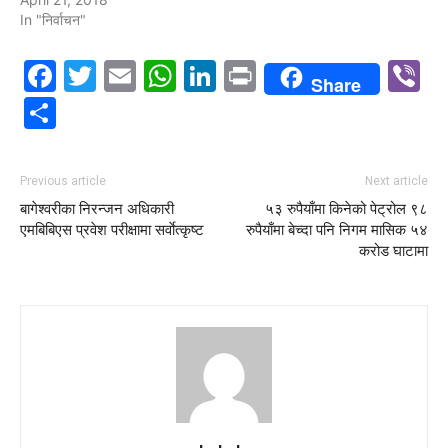
In "निर्वाचन"
Facebook
Twitter
Email
WhatsApp
LinkedIn
Print
V
Share
Share
Previous article
Next article
बागेश्वरीका निरन्जन अधिकारी
५३ रुपैयाँमा किनेको पेट्रोल ९८
एमबिबिएस प्रवेश परीक्षामा सर्वाेत्कृष्ट
रुपैयाँमा बेच्दा पनि निगम मासिक ५४
करोड घाटामा