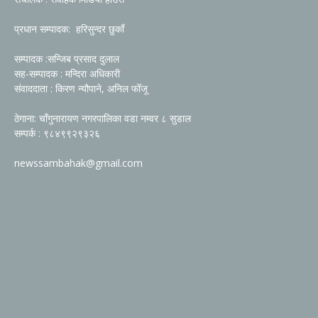
प्रधान सम्पादक: हरिसुन्दर छुकाँ
सम्पादक :सन्जिब प्रसाद दुलाल
सह-सम्पादक : मन्दिरा अधिकारी
संवाददाता : किरण न्यौपाने, अनिल फोँजू
ठेगाना: चाँगुनारायण नगरपालिका वडा नम्वर ८ सुडाल
सम्पर्क : ९८४९९२९३२६
newssambahak@gmail.com