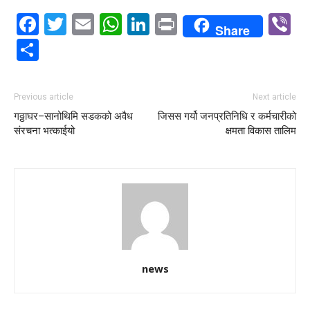
Facebook
Twitter
Email
WhatsApp
LinkedIn
Print
V
Share
Share
Previous article
Next article
गठ्ठाघर–सानोथिमि सडकको अवैध
जिसस गर्यो जनप्रतिनिधि र कर्मचारीको
संरचना भत्काईयो
क्षमता विकास तालिम
news