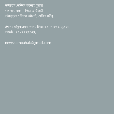
सम्पादक :सन्जिब प्रसाद दुलाल
सह-सम्पादक : मन्दिरा अधिकारी
संवाददाता : किरण न्यौपाने, अनिल फोँजू
ठेगाना: चाँगुनारायण नगरपालिका वडा नम्वर ८ सुडाल
सम्पर्क : ९८४९९२९३२६
newssambahak@gmail.com