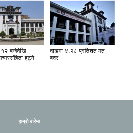
१२ बजेदेखि
दाङमा ४.२८ प्रतिशत मत
आचारसंहिता हट्ने
बदर
हाम्रो बारेमा