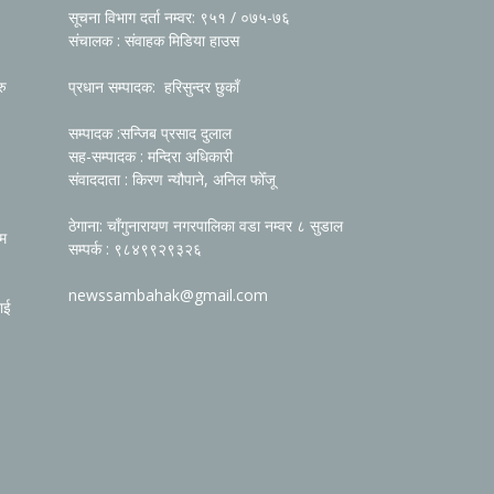
सूचना विभाग दर्ता नम्वर: ९५१ / ०७५-७६
संचालक : संवाहक मिडिया हाउस
रु
प्रधान सम्पादक: हरिसुन्दर छुकाँ
सम्पादक :सन्जिब प्रसाद दुलाल
सह-सम्पादक : मन्दिरा अधिकारी
संवाददाता : किरण न्यौपाने, अनिल फोँजू
ठेगाना: चाँगुनारायण नगरपालिका वडा नम्वर ८ सुडाल
रम
सम्पर्क : ९८४९९२९३२६
newssambahak@gmail.com
ाई