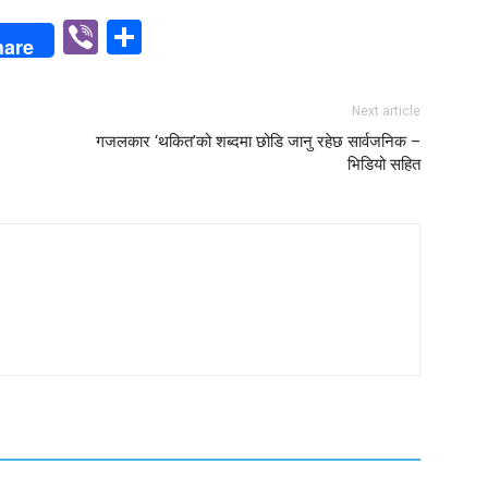
p
n
Viber
Share
hare
Next article
गजलकार ‘थकित’को शब्दमा छोडि जानु रहेछ सार्वजनिक –
भिडियो सहित