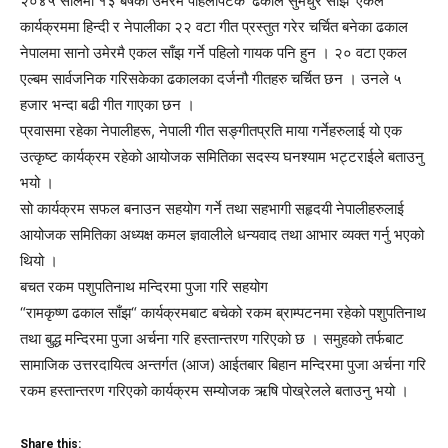
२०४५ सालमा १३ बर्षको उमेरमै पहिलोपटक ‘ढकाल सुमधुर साँझ’ एकल
कार्यक्रममा हिन्दी र नेपालीका २२ वटा गीत प्रस्तुत गरेर चर्चित बनेका ढकाल
नेपालमा सानो उमेरमै एकल साँझ गर्ने पहिलो गायक पनि हुन । २० वटा एकल
एल्बम सार्वजनिक गरिसकेका ढकालका दर्जनौ गीतहरु चर्चित छन । उनले ५
हजार भन्दा बढी गीत गाएका छन ।
प्रवासमा रहेका नेपालीहरू, नेपाली गीत सङ्गीतप्रति माया गर्नेहरुलाई यो एक
उत्कृष्ट कार्यक्रम रहेको आयोजक समितिका सदस्य घनश्याम भट्टराईले बताउनु
भयो ।
सो कार्यक्रम सफल बनाउन सहयोग गर्ने तथा सहभागी सहृदयी नेपालीहरुलाई
आयोजक समितिका अध्यक्ष कमल ज्ञवालीले धन्यवाद तथा आभार व्यक्त गर्नु भएको
थियो ।
बचत रकम पशुपतिनाथ मन्दिरमा पुजा गरि सहयोग
“रामकृष्ण ढकाल साँझ“ कार्यक्रमबाट बचेको रकम ब्राम्पटनमा रहेको पशुपतिनाथ
तथा बुद्ध मन्दिरमा पुजा अर्चना गरि हस्तान्तरण गरिएको छ । समुहको तर्फबाट
सामाजिक उत्तरदायित्व अन्तर्गत (आज) आईतबार बिहान मन्दिरमा पुजा अर्चना गरि
रकम हस्तान्तरण गरिएको कार्यक्रम सम्योजक ऋषि पोख्रेलले बताउनु भयो ।
Share this: