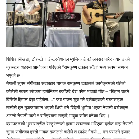
शिशिर सिंखडा, टोरण्टो । ईन्टरनेशनल म्युजिक डे को अबसर पारेर क्यानडाको
ब्राम्प्टन शहरमा आयोजना गरिएको “रामकृष्ण ढकाल साँझ“ भब्य रूपमा सम्पन्न
भएको छ ।
नेपाली सुगम संगीतका सदाबहार गायक रामकृष्ण ढकालले कार्यक्रमको पहिलो
कोसेली स्वरुप स्टेजमा हार्मोनियम बजाँउदै देश प्रेम भावको गीत – “बिहान उठने
बित्तिकै हिमाल देख्न पाईयोस….“ जब गाउन शुरु गरे दर्शकहरुको गडगडाहक
तालीले हल गुञजायमान भएको थियोे भने बिदेशी भुमीमा भएका नेपाली दर्शकहरु
आफ्नो नेपाली माटो र राष्ट्रियता सम्झदै भावुक समेत बनेका थिए ।
ब्राम्पटनको भुखाराग्रील रेस्टुरेन्टको हलमा खचाखच भरिएका दर्शक माझ नेपाली
सुगम संगीतका हस्ती गायक ढकालले चरीले त छाडेर गैगयो…, मन पराउने हजार