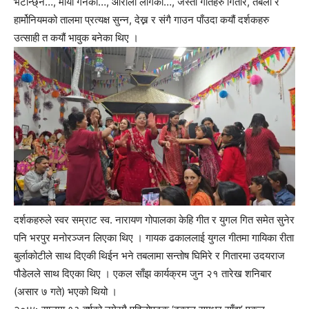
भेटीन्छ्न…, माया गर्नेको…, ओराली लागेको…, जस्ता गीतहरु गितार, तबला र
हार्मोनियमको तालमा प्रत्यक्ष सुन्न, देख्न र संगै गाउन पाँउदा कयौं दर्शकहरु
उत्साही त कयौं भावुक बनेका थिए ।
दर्शकहरुले स्वर सम्राट स्व. नारायण गोपालका केहि गीत र युगल गित समेत सुनेर
पनि भरपुर मनोरञ्जन लिएका थिए । गायक ढकाललाई युगल गीतमा गायिका रीता
बुर्लाकोटीले साथ दिएकी थिईन भने तबलामा सन्तोष घिमिरे र गितारमा उदयराज
पौडेलले साथ दिएका थिए । एकल साँझ कार्यक्रम जुन २१ तारेख शनिबार
(असार ७ गते) भएको थियो ।