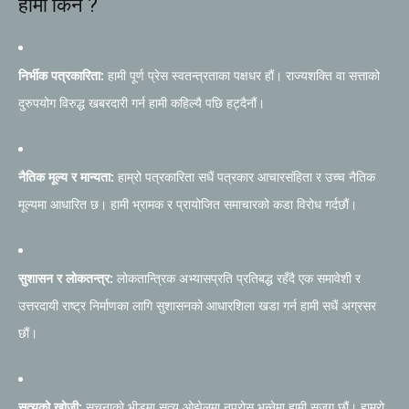
हामी किन ?
निर्भीक पत्रकारिता:
हामी पूर्ण प्रेस स्वतन्त्रताका पक्षधर हौं। राज्यशक्ति वा सत्ताको
दुरुपयोग विरुद्ध खबरदारी गर्न हामी कहिल्यै पछि हट्दैनौं।
नैतिक मूल्य र मान्यता:
हाम्रो पत्रकारिता सधैं पत्रकार आचारसंहिता र उच्च नैतिक
मूल्यमा आधारित छ। हामी भ्रामक र प्रायोजित समाचारको कडा विरोध गर्दछौं।
सुशासन र लोकतन्त्र:
लोकतान्त्रिक अभ्यासप्रति प्रतिबद्ध रहँदै एक समावेशी र
उत्तरदायी राष्ट्र निर्माणका लागि सुशासनको आधारशिला खडा गर्न हामी सधैं अग्रसर
छौं।
सत्यको खोजी:
सूचनाको भीडमा सत्य ओझेलमा नपरोस् भन्नेमा हामी सजग छौं। हाम्रो