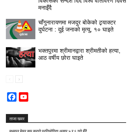
विकासको सन्देश दिँदै विश्व वातावरण दिवस
मनाइँदै
चाँगुनारायणमा मजदुर बोकेको ट्र्याक्टर
दुर्घटना : दुई जनाको मृत्यु, १० घाइते
भक्तपुरमा श्रीमानद्वारा श्रीमतीको हत्या,
आठ वर्षीय छोरा घाइते
Facebook
YouTube
Channel
ताजा खवर
मध्यपुर मेयर कप कराते प्रतियोगिता असार ५ र ६ गते हुँदै