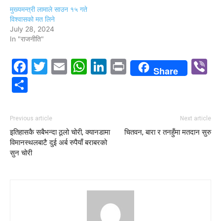
मुख्यमन्त्री लामाले साउन १५ गते
विश्वासको मत लिने
July 28, 2024
In "राजनीति"
Facebook
Twitter
Email
WhatsApp
LinkedIn
Print
V
Share
Share
Previous article
Next article
इतिहासकै सबैभन्दा ठूलो चोरी, क्यानडामा
चितवन, बारा र तनहुँमा मतदान सुरु
विमानस्थलबाटै दुई अर्ब रुपैयाँ बराबरको
सुन चोरी