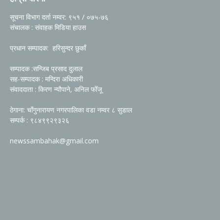
सूचना विभाग दर्ता नम्वर: ९५१ / ०७५-७६
संचालक : संवाहक मिडिया हाउस
प्रधान सम्पादक: हरिसुन्दर छुकाँ
सम्पादक :सन्जिब प्रसाद दुलाल
सह-सम्पादक : मन्दिरा अधिकारी
संवाददाता : किरण न्यौपाने, अनिल फोँजू
ठेगाना: चाँगुनारायण नगरपालिका वडा नम्वर ८ सुडाल
सम्पर्क : ९८४९९२९३२६
newssambahak@gmail.com