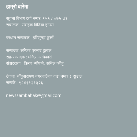
हाम्रो बारेमा
सूचना विभाग दर्ता नम्वर: ९५१ / ०७५-७६
संचालक : संवाहक मिडिया हाउस
प्रधान सम्पादक: हरिसुन्दर छुकाँ
सम्पादक :सन्जिब प्रसाद दुलाल
सह-सम्पादक : मन्दिरा अधिकारी
संवाददाता : किरण न्यौपाने, अनिल फोँजू
ठेगाना: चाँगुनारायण नगरपालिका वडा नम्वर ८ सुडाल
सम्पर्क : ९८४९९२९३२६
newssambahak@gmail.com