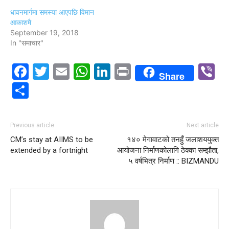
धावनमार्गमा समस्या आएपछि विमान
आकाशमै
September 19, 2018
In "समाचार"
Facebook
Twitter
Email
WhatsApp
LinkedIn
Print
V
Share
Share
Previous article
Next article
CM’s stay at AIIMS to be
१४० मेगावाटको तनहुँ जलाशययुक्त
extended by a fortnight
आयोजना निर्माणकोलागि ठेक्का सम्झौता,
५ वर्षभित्र निर्माण :: BIZMANDU