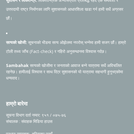
सुशासन र लोकतन्त्र:
लोकतान्त्रिक अभ्यासप्रति प्रतिबद्ध रहँदै एक समावेशी र
उत्तरदायी राष्ट्र निर्माणका लागि सुशासनको आधारशिला खडा गर्न हामी सधैं अग्रसर
छौं।
सत्यको खोजी:
सूचनाको भीडमा सत्य ओझेलमा नपरोस् भन्नेमा हामी सजग छौं। हाम्रो
टोली तथ्य जाँच (Fact-check) र गहिरो अनुसन्धानमा विश्वास गर्दछ।
Sambahak
सत्यको खोजीमा र जनताको आवाज बन्ने यात्रामा सधैं अविचलित
रहनेछ। हामीलाई विश्वास र साथ दिएर सुशासनको यो यात्रामा सहभागी हुनुभएकोमा
धन्यवाद।
हाम्रो बारेमा
सूचना विभाग दर्ता नम्वर: ९५१ / ०७५-७६
संचालक : संवाहक मिडिया हाउस
प्रधान सम्पादक: हरिसुन्दर छुकाँ