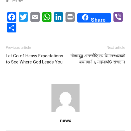
In "निर्वाचन"
Facebook
Twitter
Email
WhatsApp
LinkedIn
Print
V
Share
Share
Previous article
Next article
Let Go of Heavy Expectations
गौतमबुद्ध अन्तर्राष्ट्रिय विमानस्थलको
to See Where God Leads You
धावनमार्ग ६ महिनापछि संचालन
news