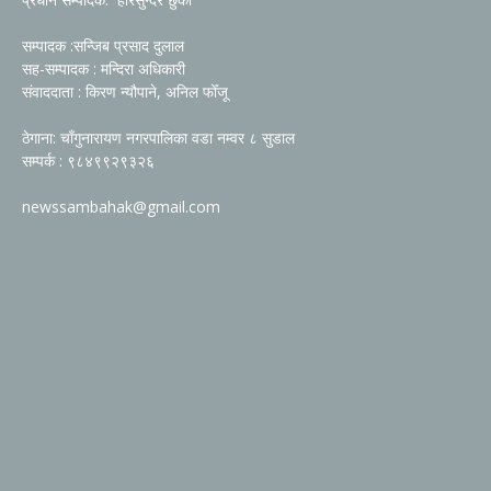
सम्पादक :सन्जिब प्रसाद दुलाल
सह-सम्पादक : मन्दिरा अधिकारी
संवाददाता : किरण न्यौपाने, अनिल फोँजू
ठेगाना: चाँगुनारायण नगरपालिका वडा नम्वर ८ सुडाल
सम्पर्क : ९८४९९२९३२६
newssambahak@gmail.com