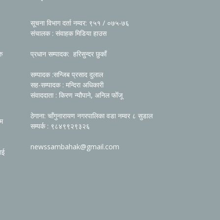
सूचना विभाग दर्ता नम्वर: ९५१ / ०७५-७६
संचालक : संवाहक मिडिया हाउस
रु
प्रधान सम्पादक: हरिसुन्दर छुकाँ
सम्पादक :सन्जिब प्रसाद दुलाल
सह-सम्पादक : मन्दिरा अधिकारी
संवाददाता : किरण न्यौपाने, अनिल फोँजू
ठेगाना: चाँगुनारायण नगरपालिका वडा नम्वर ८ सुडाल
रम
सम्पर्क : ९८४९९२९३२६
newssambahak@gmail.com
ाई