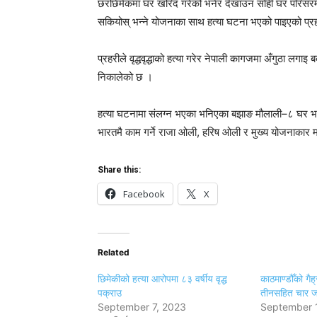
छरछिमेकमा घर खरिद गरेको भनेर देखाउन सोही घर परिसरमै 
सकियोस् भन्ने योजनाका साथ हत्या घटना भएको पाइएको प्
प्रहरीले वृद्धवृद्धाको हत्या गरेर नेपाली कागजमा अँगुठा लगा
निकालेको छ ।
हत्या घटनामा संलग्न भएका भनिएका बझाङ मौलाली–८ घर भई ब
भारतमै काम गर्ने राजा ओली, हरिष ओली र मुख्य योजनाकार म
Share this:
Facebook
X
Related
छिमेकीको हत्या आरोपमा ८३ वर्षीय वृद्ध
काठमाण्डौँको गैह
पक्राउ
तीनसहित चार ज
September 7, 2023
September 