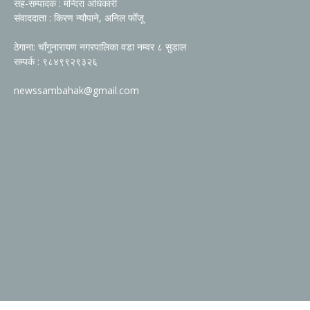
सह-सम्पादक : मन्दिरा अधिकारी
संवाददाता : किरण न्यौपाने, अनिल फोँजू
ठेगाना: चाँगुनारायण नगरपालिका वडा नम्वर ८ सुडाल
सम्पर्क : ९८४९९२९३२६
newssambahak@gmail.com