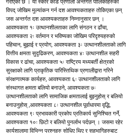
गरीएको छ । यो स्कोर कार्ड प्रणाली अन्तर्गत पालिकाहरुको
विपद् जोखिम मुल्यांकन गर्न दश आवश्यकताहरु तोकिएका छन्
जस अन्तर्गत दश आवश्यकताहरु निम्नानुसार छन् ।
आवश्यकता १ः उत्थानशीलताका लागि संगठन र ढाँचा,
आवश्यकता २ः वर्तमान र भविष्यका जोखिम परिदृश्यहरुको
पहिचान, बुझाई र प्रयोग, आवश्यकता ३ः उत्थानशीलताको लागि
वित्तीय क्षमता सुदृढिकरण, आवश्यकता ४ः उत्थानशील सहरी
विकास र ढांचा, आवश्यकता ५ः राष्ट्रिय मध्यबर्ती क्षेत्रको
सुरक्षाको लागि प्राकृतिक पारिस्तिथिक प्रणालीद्वारा गरिने
संरक्षणात्मक कार्यहरु, आवश्यकता ६ः उत्थानशीलताको लागि
संस्थागत क्षमता बलियो बनाउने, आवश्यकता ७ः
उत्थानशीलताको लागि सामाजिक क्षमतालाई बुझ्नुहोस् र बलियो
बनाउनुहोस् ,आवश्यकता ८ः उत्थानशील पूर्वाधारमा वृद्धि,
आवश्यकता ९ः प्रभावकारी प्रकोप प्रतिकार्य सुनिश्चित गर्ने,
आवश्यकता १०ः छिटो र बलियो पुनर्लाभ पर्दछन् । जसमा रहेर
कार्यशालामा विभिन्न प्रश्नहरु सोधिए थिए र सहभागिहरुबाट