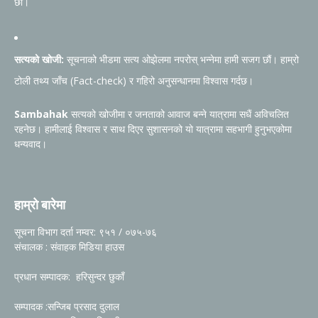
छौं।
सत्यको खोजी:
सूचनाको भीडमा सत्य ओझेलमा नपरोस् भन्नेमा हामी सजग छौं। हाम्रो
टोली तथ्य जाँच (Fact-check) र गहिरो अनुसन्धानमा विश्वास गर्दछ।
Sambahak
सत्यको खोजीमा र जनताको आवाज बन्ने यात्रामा सधैं अविचलित
रहनेछ। हामीलाई विश्वास र साथ दिएर सुशासनको यो यात्रामा सहभागी हुनुभएकोमा
धन्यवाद।
हाम्रो बारेमा
सूचना विभाग दर्ता नम्वर: ९५१ / ०७५-७६
संचालक : संवाहक मिडिया हाउस
प्रधान सम्पादक: हरिसुन्दर छुकाँ
सम्पादक :सन्जिब प्रसाद दुलाल