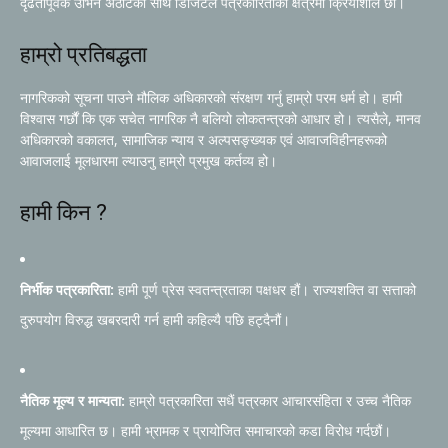
दृढतापूर्वक उभिने अठोटका साथ डिजिटल पत्रकारिताको क्षेत्रमा क्रियाशील छौं।
हाम्रो प्रतिबद्धता
नागरिकको सूचना पाउने मौलिक अधिकारको संरक्षण गर्नु हाम्रो परम धर्म हो। हामी
विश्वास गर्छौं कि एक सचेत नागरिक नै बलियो लोकतन्त्रको आधार हो। त्यसैले, मानव
अधिकारको वकालत, सामाजिक न्याय र अल्पसङ्ख्यक एवं आवाजविहीनहरूको
आवाजलाई मूलधारमा ल्याउनु हाम्रो प्रमुख कर्तव्य हो।
हामी किन ?
निर्भीक पत्रकारिता:
हामी पूर्ण प्रेस स्वतन्त्रताका पक्षधर हौं। राज्यशक्ति वा सत्ताको
दुरुपयोग विरुद्ध खबरदारी गर्न हामी कहिल्यै पछि हट्दैनौं।
नैतिक मूल्य र मान्यता:
हाम्रो पत्रकारिता सधैं पत्रकार आचारसंहिता र उच्च नैतिक
मूल्यमा आधारित छ। हामी भ्रामक र प्रायोजित समाचारको कडा विरोध गर्दछौं।