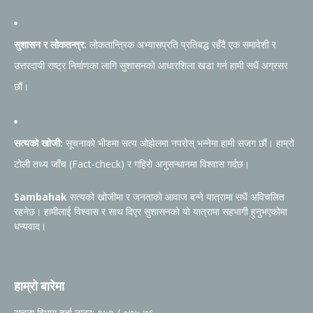
सुशासन र लोकतन्त्र:
लोकतान्त्रिक अभ्यासप्रति प्रतिबद्ध रहँदै एक समावेशी र
उत्तरदायी राष्ट्र निर्माणका लागि सुशासनको आधारशिला खडा गर्न हामी सधैं अग्रसर
छौं।
सत्यको खोजी:
सूचनाको भीडमा सत्य ओझेलमा नपरोस् भन्नेमा हामी सजग छौं। हाम्रो
टोली तथ्य जाँच (Fact-check) र गहिरो अनुसन्धानमा विश्वास गर्दछ।
Sambahak
सत्यको खोजीमा र जनताको आवाज बन्ने यात्रामा सधैं अविचलित
रहनेछ। हामीलाई विश्वास र साथ दिएर सुशासनको यो यात्रामा सहभागी हुनुभएकोमा
धन्यवाद।
हाम्रो बारेमा
सूचना विभाग दर्ता नम्वर: ९५१ / ०७५-७६