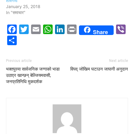
शोषणमा
January 25, 2018
In "समाचार"
Facebook
Twitter
Email
WhatsApp
LinkedIn
Print
V
Share
Share
Previous article
Next article
भक्तपुरमा सार्वजनिक जग्गाको भाडा
विपद् जोखिम घटाउन जापानी अनुदान
उठाएर खान्छन् बेल्जियमवासी,
जनप्रतिनिधि मुकदर्शक