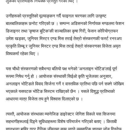
लुकेका प्रतिभाहरू निर्धक्क प्रस्तुत गरेका थिए ।
उनीहरूको प्रस्तुतिको मूल्याङ्कन गर्दै फाइनल चरणका लागि उत्कृष्ट
बालबालिकाहरू छनोट गरिएको छ । सम्पन्न अडिसनको निर्णायक मण्डलमा फेशन
डिजाइनर तथा ‘कृषाज बुटिक’की सञ्चालिका कृषा गिरी, फेसन कोरियोग्राफर
उमेश खड्का, जुनियर मिस्टर एण्ड मिस तराई तेस्रो संस्करणकी फर्स्ट रनरअप
प्रकृति लिम्बू र जुनियर मिस्टर एण्ड मिस तराई तेस्रो संस्करणका विजेता अमृत
विश्वकर्मा रहेका थिए ।
यस चौथो संस्करणको सबैभन्दा बलियो पक्ष भनेको ‘अनलाइन भोटिङ’लाई पूर्ण
रूपमा निषेध गर्नु हो । आयोजक संस्थाकी सिईओ कृति भुजेलका अनुसार,
अनलाइन भोटिङले विवाद सिर्जना गर्ने र वास्तविक प्रतिभा पछि पर्न सक्ने जोखिम
भएकाले यसपटक भोटिङ सिस्टम राखिएको छैन । यसले विशुद्ध प्रतिभाको
आधारमा मात्र विजेता तय हुने विश्वास दिलाएको छ ।
त्यस्तै, आयोजक संस्थाका म्यानेजिङ डाइरेक्टर जेनिश विकले यस सिजनमा
सहभागीहरूलाई दिइने सुविधाहरूमा विशेष परिमार्जन गरिएको बताए । किताबी
ज्ञानभन्दा बाहिर गएर दैनिक जीवनमा काम लाग्ने व्यवहारिक ज्ञानमा जोड दिइनेछ