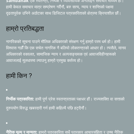
Sambahak
एक स्वतन्त्र, निष्पक्ष र व्यावसायिक अनलाइन समाचार माध्यम हो।
हामी केवल समाचार मात्र सम्प्रेषण गर्दैनौं, बरु सत्य, न्याय र शान्तिको पक्षमा
दृढतापूर्वक उभिने अठोटका साथ डिजिटल पत्रकारिताको क्षेत्रमा क्रियाशील छौं।
हाम्रो प्रतिबद्धता
नागरिकको सूचना पाउने मौलिक अधिकारको संरक्षण गर्नु हाम्रो परम धर्म हो। हामी
विश्वास गर्छौं कि एक सचेत नागरिक नै बलियो लोकतन्त्रको आधार हो। त्यसैले, मानव
अधिकारको वकालत, सामाजिक न्याय र अल्पसङ्ख्यक एवं आवाजविहीनहरूको
आवाजलाई मूलधारमा ल्याउनु हाम्रो प्रमुख कर्तव्य हो।
हामी किन ?
निर्भीक पत्रकारिता:
हामी पूर्ण प्रेस स्वतन्त्रताका पक्षधर हौं। राज्यशक्ति वा सत्ताको
दुरुपयोग विरुद्ध खबरदारी गर्न हामी कहिल्यै पछि हट्दैनौं।
नैतिक मूल्य र मान्यता:
हाम्रो पत्रकारिता सधैं पत्रकार आचारसंहिता र उच्च नैतिक