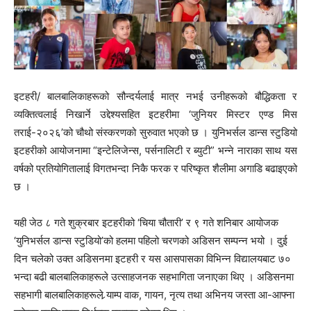
इटहरी/ बालबालिकाहरूको सौन्दर्यलाई मात्र नभई उनीहरूको बौद्धिकता र
व्यक्तित्वलाई निखार्ने उद्देश्यसहित इटहरीमा ‘जुनियर मिस्टर एण्ड मिस
तराई-२०२६’को चौथो संस्करणको सुरुवात भएको छ । युनिभर्सल डान्स स्टुडियो
इटहरीको आयोजनामा “इन्टेलिजेन्स, पर्सनालिटी र ब्युटी” भन्ने नाराका साथ यस
वर्षको प्रतियोगितालाई विगतभन्दा निकै फरक र परिष्कृत शैलीमा अगाडि बढाइएको
छ ।
यही जेठ ८ गते शुक्रबार इटहरीको ‘चिया चौतारी’ र ९ गते शनिबार आयोजक
‘युनिभर्सल डान्स स्टुडियो’को हलमा पहिलो चरणको अडिसन सम्पन्न भयो । दुई
दिन चलेको उक्त अडिसनमा इटहरी र यस आसपासका विभिन्न विद्यालयबाट ७०
भन्दा बढी बालबालिकाहरूले उत्साहजनक सहभागिता जनाएका थिए । अडिसनमा
सहभागी बालबालिकाहरूले र्‍याम्प वाक, गायन, नृत्य तथा अभिनय जस्ता आ-आफ्ना