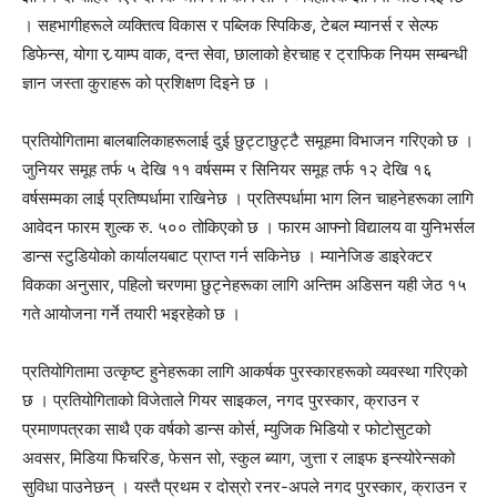
। सहभागीहरूले व्यक्तित्व विकास र पब्लिक स्पिकिङ, टेबल म्यानर्स र सेल्फ
डिफेन्स, योगा र र्‍याम्प वाक, दन्त सेवा, छालाको हेरचाह र ट्राफिक नियम सम्बन्धी
ज्ञान जस्ता कुराहरू को प्रशिक्षण दिइने छ ।
प्रतियोगितामा बालबालिकाहरूलाई दुई छुट्टाछुट्टै समूहमा विभाजन गरिएको छ ।
जुनियर समूह तर्फ ५ देखि ११ वर्षसम्म र सिनियर समूह तर्फ १२ देखि १६
वर्षसम्मका लाई प्रतिष्पर्धामा राखिनेछ । प्रतिस्पर्धामा भाग लिन चाहनेहरूका लागि
आवेदन फारम शुल्क रु. ५०० तोकिएको छ । फारम आफ्नो विद्यालय वा युनिभर्सल
डान्स स्टुडियोको कार्यालयबाट प्राप्त गर्न सकिनेछ । म्यानेजिङ डाइरेक्टर
विकका अनुसार, पहिलो चरणमा छुट्नेहरूका लागि अन्तिम अडिसन यही जेठ १५
गते आयोजना गर्ने तयारी भइरहेको छ ।
प्रतियोगितामा उत्कृष्ट हुनेहरूका लागि आकर्षक पुरस्कारहरूको व्यवस्था गरिएको
छ । प्रतियोगिताको विजेताले गियर साइकल, नगद पुरस्कार, क्राउन र
प्रमाणपत्रका साथै एक वर्षको डान्स कोर्स, म्युजिक भिडियो र फोटोसुटको
अवसर, मिडिया फिचरिङ, फेसन सो, स्कुल ब्याग, जुत्ता र लाइफ इन्स्योरेन्सको
सुविधा पाउनेछन् । यस्तै प्रथम र दोस्रो रनर-अपले नगद पुरस्कार, क्राउन र