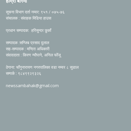
हाम्रो बारेमा
सूचना विभाग दर्ता नम्वर: ९५१ / ०७५-७६
संचालक : संवाहक मिडिया हाउस
प्रधान सम्पादक: हरिसुन्दर छुकाँ
सम्पादक :सन्जिब प्रसाद दुलाल
सह-सम्पादक : मन्दिरा अधिकारी
संवाददाता : किरण न्यौपाने, अनिल फोँजू
ठेगाना: चाँगुनारायण नगरपालिका वडा नम्वर ८ सुडाल
सम्पर्क : ९८४९९२९३२६
newssambahak@gmail.com