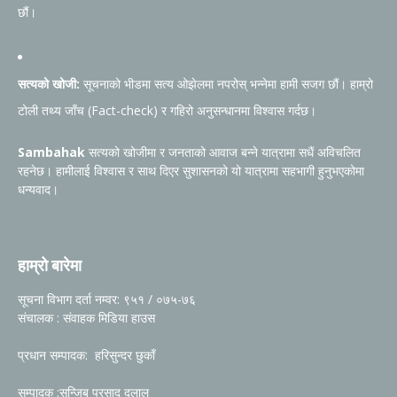
छौं।
सत्यको खोजी:
सूचनाको भीडमा सत्य ओझेलमा नपरोस् भन्नेमा हामी सजग छौं। हाम्रो
टोली तथ्य जाँच (Fact-check) र गहिरो अनुसन्धानमा विश्वास गर्दछ।
Sambahak
सत्यको खोजीमा र जनताको आवाज बन्ने यात्रामा सधैं अविचलित
रहनेछ। हामीलाई विश्वास र साथ दिएर सुशासनको यो यात्रामा सहभागी हुनुभएकोमा
धन्यवाद।
हाम्रो बारेमा
सूचना विभाग दर्ता नम्वर: ९५१ / ०७५-७६
संचालक : संवाहक मिडिया हाउस
प्रधान सम्पादक: हरिसुन्दर छुकाँ
सम्पादक :सन्जिब प्रसाद दुलाल