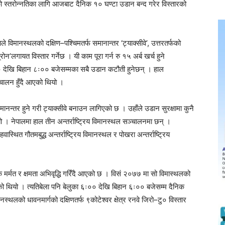
स्तरोन्नतिका लागि आजबाट दैनिक १० घण्टा उडान बन्द गरेर विस्तारको
े विमानस्थलको दक्षिण–पश्चिमतर्फ समानान्तर ‘ट्याक्सीवे’, उत्तरतर्फको
रोन’लगायत विस्तार गर्नेछ । यी काम पूरा गर्न रु १५ अर्ब खर्च हुने
देखि बिहान ८ः०० बजेसम्मका सबै उडान कटौती हुनेछन् । हाल
चालन हुँदै आएको थियो ।
मानन्तर हुने गरी ट्याक्सीवे बनाउन लागिएको छ । उहाँले उडान सुरक्षामा कुनै
ो । नेपालमा हाल तीन अन्तर्राष्ट्रिय विमानस्थल सञ्चालनमा छन् ।
वास्थित गौतमबुद्ध अन्तर्राष्ट्रिय विमानस्थल र पोखरा अन्तर्राष्ट्रिय
मर्मत र क्षमता अभिवृद्धि गरिँदै आएको छ । विसं २०७७ मा सो विमास्थलको
ो थियो । त्यतिबेला पनि बेलुका ६ः०० देखि बिहान ६ः०० बजेसम्म दैनिक
थलको धावनमार्गको दक्षिणतर्फ ९कोटेश्वर क्षेत्र रनवे जिरो–टु० विस्तार