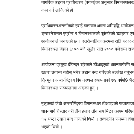
नागरिक उड्यन प्राधिकरण (क्यान)का अनुसार विमानस्थलको 
काम गर्न लागिएको हो ।
प्राधिकरणअन्तर्गतको हवाई यातायात क्षमता अभिवृद्धि आयोजनाल
‘इन्टरनेशनल एप्रोन’ र विमानस्थलको पूर्वतर्फको ‘ह्याङ्गर एप्
आयोजनाले जनाएको छ । स्तरोन्नतिका क्रममा राति १०ः०० 
विमानस्थल बिहान ६ः०० बजे खुलेर राति २ः०० बजेसम्म सञ्
आयोजना प्रमुख दीपेन्द्र श्रेष्ठले टीआइएको धावनमार्गसँगै स
खतरा उत्पन्न नहोस् भनेर उडान बन्द गरिएको उल्लेख गर्नुभय
त्रिभुवन अन्तर्राष्ट्रिय विमानस्थल स्थापनाको ७४ वर्षपछि भैरह
विमानस्थल सञ्चालनमा आएका हुन् ।
मुलुकको जेठो अन्तर्राष्ट्रिय विमानस्थल टीआइएको पटकपटक 
धावनमार्ग विस्तार गरी तीन हजार तीन सय मिटर कायम गरिएक
१२ घण्टा उडान बन्द गरिएको थियो । तत्कालीन समयमा विमानस्
भएको थियो ।