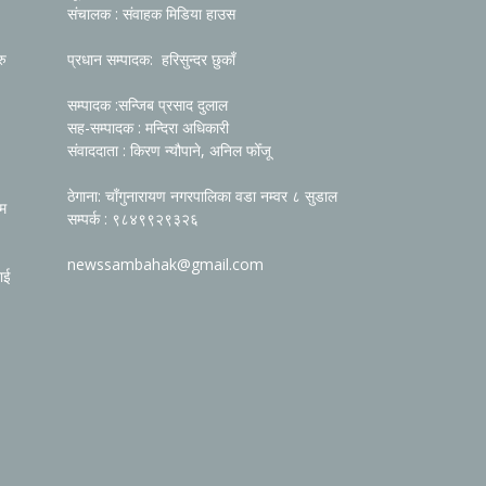
संचालक : संवाहक मिडिया हाउस
रु
प्रधान सम्पादक: हरिसुन्दर छुकाँ
सम्पादक :सन्जिब प्रसाद दुलाल
सह-सम्पादक : मन्दिरा अधिकारी
संवाददाता : किरण न्यौपाने, अनिल फोँजू
ठेगाना: चाँगुनारायण नगरपालिका वडा नम्वर ८ सुडाल
रम
सम्पर्क : ९८४९९२९३२६
newssambahak@gmail.com
ाई