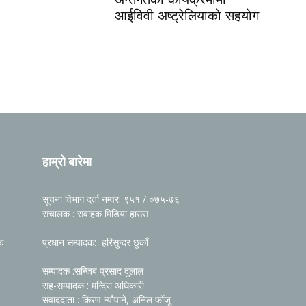
आईविवी अष्ट्रेलियाको सहयोग
हाम्रो बारेमा
सूचना विभाग दर्ता नम्वर: ९५१ / ०७५-७६
संचालक : संवाहक मिडिया हाउस
रु
प्रधान सम्पादक: हरिसुन्दर छुकाँ
सम्पादक :सन्जिब प्रसाद दुलाल
सह-सम्पादक : मन्दिरा अधिकारी
संवाददाता : किरण न्यौपाने, अनिल फोँजू