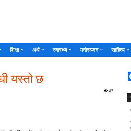
शिक्षा
अर्थ
स्वास्थ्य
मनोरञ्जन
साहित्य
िधी यस्तो छ
87