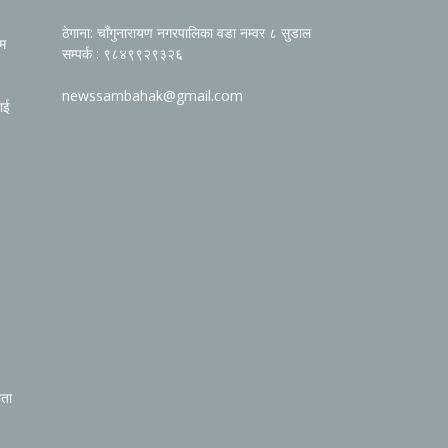
ठेगाना: चाँगुनारायण नगरपालिका वडा नम्वर ८ सुडाल
रम
सम्पर्क : ९८४९९२९३२६
newssambahak@gmail.com
ाई
िता