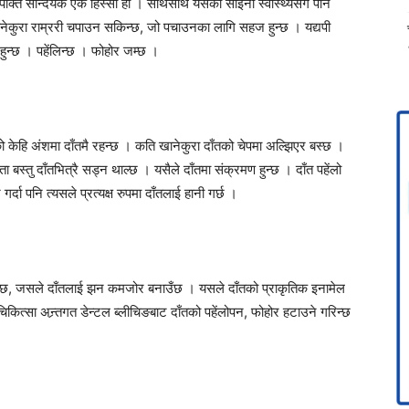
 पंक्ति सौन्दर्यकै एक हिस्सा हो । साथसाथै यसको साइनो स्वास्थ्यसँग पनि
खानेकुरा राम्ररी चपाउन सकिन्छ, जो पचाउनका लागि सहज हुन्छ । यद्यपी
 हुन्छ । पहेंलिन्छ । फोहोर जम्छ ।
को केहि अंशमा दाँतमै रहन्छ । कति खानेकुरा दाँतको चेपमा अल्झिएर बस्छ ।
ता बस्तु दाँतभित्रै सड्न थाल्छ । यसैले दाँतमा संक्रमण हुन्छ । दाँत पहेंलो
र्दा पनि त्यसले प्रत्यक्ष रुपमा दाँतलाई हानी गर्छ ।
िन्छ, जसले दाँतलाई झन कमजोर बनाउँछ । यसले दाँतको प्राकृतिक इनामेल
कित्सा अन्र्तगत डेन्टल ब्लीचिङबाट दाँतको पहेंलोपन, फोहोर हटाउने गरिन्छ