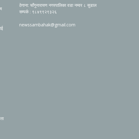
ठेगाना: चाँगुनारायण नगरपालिका वडा नम्वर ८ सुडाल
रम
सम्पर्क : ९८४९९२९३२६
newssambahak@gmail.com
ाई
िता