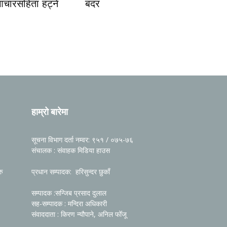
आचारसंहिता हट्ने
बदर
हाम्रो बारेमा
सूचना विभाग दर्ता नम्वर: ९५१ / ०७५-७६
संचालक : संवाहक मिडिया हाउस
रु
प्रधान सम्पादक: हरिसुन्दर छुकाँ
सम्पादक :सन्जिब प्रसाद दुलाल
सह-सम्पादक : मन्दिरा अधिकारी
संवाददाता : किरण न्यौपाने, अनिल फोँजू