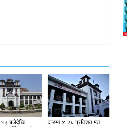
१२ बजेदेखि
दाङमा ४.२८ प्रतिशत मत