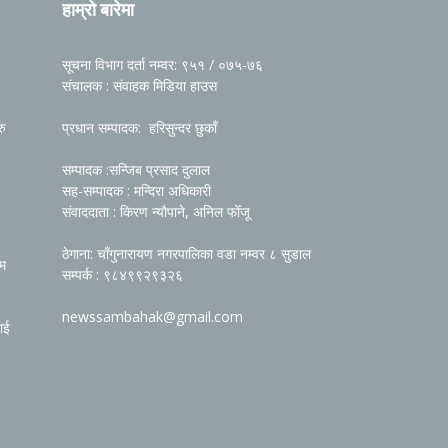
हाम्रो बारेमा
सूचना विभाग दर्ता नम्वर: ९५१ / ०७५-७६
संचालक : संवाहक मिडिया हाउस
रु
प्रधान सम्पादक: हरिसुन्दर छुकाँ
सम्पादक :सन्जिब प्रसाद दुलाल
सह-सम्पादक : मन्दिरा अधिकारी
संवाददाता : किरण न्यौपाने, अनिल फोँजू
ठेगाना: चाँगुनारायण नगरपालिका वडा नम्वर ८ सुडाल
रम
सम्पर्क : ९८४९९२९३२६
newssambahak@gmail.com
ाई