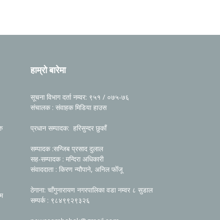
हाम्रो बारेमा
सूचना विभाग दर्ता नम्वर: ९५१ / ०७५-७६
संचालक : संवाहक मिडिया हाउस
रु
प्रधान सम्पादक: हरिसुन्दर छुकाँ
सम्पादक :सन्जिब प्रसाद दुलाल
सह-सम्पादक : मन्दिरा अधिकारी
संवाददाता : किरण न्यौपाने, अनिल फोँजू
ठेगाना: चाँगुनारायण नगरपालिका वडा नम्वर ८ सुडाल
रम
सम्पर्क : ९८४९९२९३२६