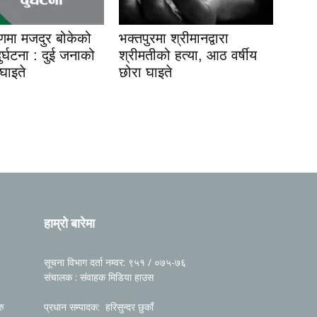
यणमा मजदुर बोकेको
भक्तपुरमा श्रीमानद्वारा
 दुर्घटना : दुई जनाको
श्रीमतीको हत्या, आठ वर्षीय
 घाइते
छोरा घाइते
हाम्रो बारेमा
सूचना विभाग दर्ता नम्वर: ९५१ / ०७५-७६
संचालक : संवाहक मिडिया हाउस
रु
प्रधान सम्पादक: हरिसुन्दर छुकाँ