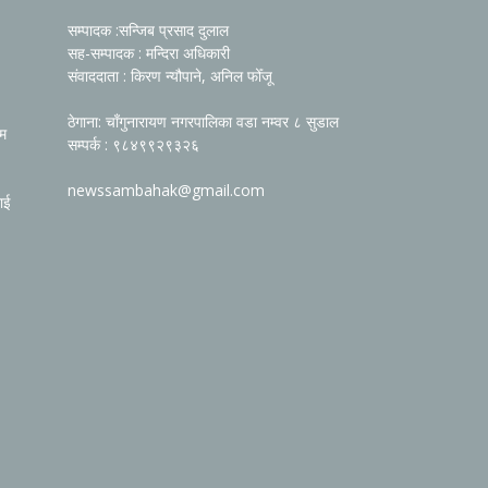
सम्पादक :सन्जिब प्रसाद दुलाल
सह-सम्पादक : मन्दिरा अधिकारी
संवाददाता : किरण न्यौपाने, अनिल फोँजू
ठेगाना: चाँगुनारायण नगरपालिका वडा नम्वर ८ सुडाल
रम
सम्पर्क : ९८४९९२९३२६
newssambahak@gmail.com
ाई