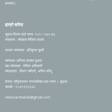
धन्यवाद।
हाम्रो बारेमा
सूचना विभाग दर्ता नम्वर: ९५१ / ०७५-७६
संचालक : संवाहक मिडिया हाउस
प्रधान सम्पादक: हरिसुन्दर छुकाँ
सम्पादक :सन्जिब प्रसाद दुलाल
सह-सम्पादक : मन्दिरा अधिकारी
संवाददाता : किरण न्यौपाने, अनिल फोँजू
ठेगाना: चाँगुनारायण नगरपालिका वडा नम्वर ८ सुडाल
सम्पर्क : ९८४९९२९३२६
newssambahak@gmail.com