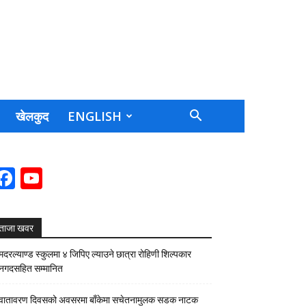
खेलकुद
ENGLISH
Facebook
YouTube
Channel
ताजा खवर
मदरल्याण्ड स्कुलमा ४ जिपिए ल्याउने छात्रा रोहिणी शिल्पकार
नगदसहित सम्मानित
वातावरण दिवसको अवसरमा बाँकेमा सचेतनामुलक सडक नाटक