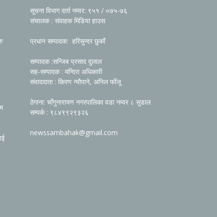
सूचना विभाग दर्ता नम्वर: ९५१ / ०७५-७६
संचालक : संवाहक मिडिया हाउस
रु
प्रधान सम्पादक: हरिसुन्दर छुकाँ
सम्पादक :सन्जिब प्रसाद दुलाल
सह-सम्पादक : मन्दिरा अधिकारी
संवाददाता : किरण न्यौपाने, अनिल फोँजू
ठेगाना: चाँगुनारायण नगरपालिका वडा नम्वर ८ सुडाल
रम
सम्पर्क : ९८४९९२९३२६
newssambahak@gmail.com
ाई