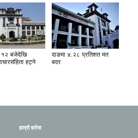
१२ बजेदेखि
दाङमा ४.२८ प्रतिशत मत
आचारसंहिता हट्ने
बदर
हाम्रो बारेमा