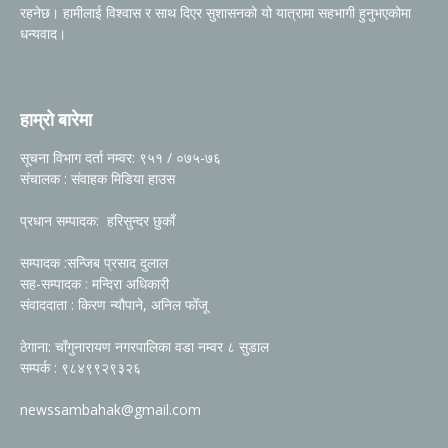
रहनेछ। हामीलाई विश्वास र साथ दिएर सुशासनको यो यात्रामा सहभागी हुनुभएकोमा
धन्यवाद।
हाम्रो बारेमा
सूचना विभाग दर्ता नम्वर: ९५१ / ०७५-७६
संचालक : संवाहक मिडिया हाउस
प्रधान सम्पादक: हरिसुन्दर छुकाँ
सम्पादक :सन्जिब प्रसाद दुलाल
सह-सम्पादक : मन्दिरा अधिकारी
संवाददाता : किरण न्यौपाने, अनिल फोँजू
ठेगाना: चाँगुनारायण नगरपालिका वडा नम्वर ८ सुडाल
सम्पर्क : ९८४९९२९३२६
newssambahak@gmail.com