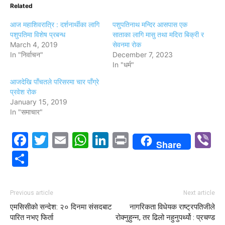
Related
आज महाशिवरात्रि : दर्शनार्थीका लागि
पशुपतिनाथ मन्दिर आसपास एक
पशुपतिमा विशेष प्रबन्ध
साताका लागि मासु तथा मदिरा बिक्री र
March 4, 2019
सेवनमा राेक
In "निर्वाचन"
December 7, 2023
In "धर्म"
आजदेखि पाँचतले परिसरमा चार पाँग्रे
प्रवेश रोक
January 15, 2019
In "समाचार"
Facebook
Twitter
Email
WhatsApp
LinkedIn
Print
V
Share
Share
Previous article
Next article
एमसिसीको सन्देश: २० दिनमा संसदबाट
नागरिकता विधेयक राष्ट्रपतिजीले
पारित नभए फिर्ता
रोक्नुहुन्न, तर ढिलो नहुनुपर्थ्यो : प्रचण्ड