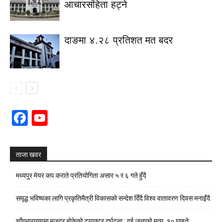
आचारसंहिता हट्ने
दाङमा ४.२८ प्रतिशत मत बदर
Facebook
YouTube
Channel
ताजा खवर
मध्यपुर मेयर कप कराते प्रतियोगिता असार ५ र ६ गते हुँदै
समृद्ध भविष्यका लागि प्रकृतिमैत्री विकासको सन्देश दिँदै विश्व वातावरण दिवस मनाइँदै
चाँगुनारायणमा मजदुर बोकेको ट्र्याक्टर दुर्घटना : दुई जनाको मृत्यु, १० घाइते