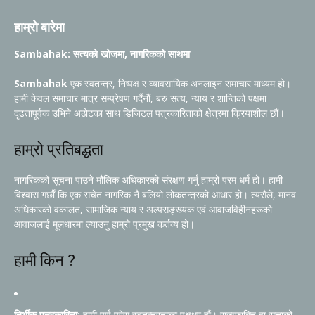
हाम्रो बारेमा
Sambahak: सत्यको खोजमा, नागरिकको साथमा
Sambahak
एक स्वतन्त्र, निष्पक्ष र व्यावसायिक अनलाइन समाचार माध्यम हो।
हामी केवल समाचार मात्र सम्प्रेषण गर्दैनौं, बरु सत्य, न्याय र शान्तिको पक्षमा
दृढतापूर्वक उभिने अठोटका साथ डिजिटल पत्रकारिताको क्षेत्रमा क्रियाशील छौं।
हाम्रो प्रतिबद्धता
नागरिकको सूचना पाउने मौलिक अधिकारको संरक्षण गर्नु हाम्रो परम धर्म हो। हामी
विश्वास गर्छौं कि एक सचेत नागरिक नै बलियो लोकतन्त्रको आधार हो। त्यसैले, मानव
अधिकारको वकालत, सामाजिक न्याय र अल्पसङ्ख्यक एवं आवाजविहीनहरूको
आवाजलाई मूलधारमा ल्याउनु हाम्रो प्रमुख कर्तव्य हो।
हामी किन ?
निर्भीक पत्रकारिता:
हामी पूर्ण प्रेस स्वतन्त्रताका पक्षधर हौं। राज्यशक्ति वा सत्ताको