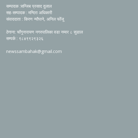
सम्पादक :सन्जिब प्रसाद दुलाल
सह-सम्पादक : मन्दिरा अधिकारी
संवाददाता : किरण न्यौपाने, अनिल फोँजू
ठेगाना: चाँगुनारायण नगरपालिका वडा नम्वर ८ सुडाल
सम्पर्क : ९८४९९२९३२६
newssambahak@gmail.com