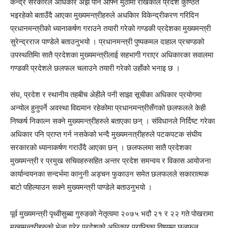
केन्द्र सरकारले अधिकार अझै पनि आफ्नै मुठीमा राखेकाले प्रदेश कुण्ठित
भइरहेको बताउँदै आएका मुख्यमन्त्रीहरुले अधकिार विकेन्द्रीकरण गरिदिन
प्रधानमन्त्रीको ध्यानाकर्षण गराउने तयारी गरेको गण्डकी प्रदेशका मुख्यमन्त्री
सुरेन्द्रराज पाण्डेले बताउनुभयो । प्रधानमन्त्री पुष्पकमल दाहाल प्रचण्डको
उपस्थतिमिा सातै प्रदेशका मुख्यमन्त्रीलाई सहभागी गराएर अधिकारका सवालमा
गण्डकी प्रदेशले छलफल चलाउने तयारी गरेको उहाँको भनाइ छ ।
संघ, प्रदेश र स्थानीय तहबीच अ‍ेहीले पनी साझा सूचीका अधिकार प्रयोगमा
अन्योल हुनुपर्ने अवस्था विद्यमान रहेकोमा प्रधानमन्त्रीसँगको छलफलले केही
निष्कर्ष निकाल्न सक्ने मुख्यमन्त्रीहरुले बताएका छन् । संविधानले निर्दिष्ट गरेका
अधिकार पनि प्राप्त गर्न नसकेको भन्दै मुख्यमनत्रीहरुले पटकपटक संघीय
सरकारको ध्यानाकर्षण गराउँदै आएका छन् । छलफलमा सातै प्रदेशका
मुख्यमन्त्री र प्रमुख सचिवहरुसहित अन्तर प्रदेश समन्वय र विकास आयोजना
कार्यान्वयनका सन्दर्भमा कानुनी अड्चन फुकाउन समेत छलफलले सकारात्मक
बाटो पहिल्याउन सक्ने मुख्यमन्त्री पाण्डेले बताउनुभयो ।
पूर्व मुख्यमन्त्री पृथ्वीसुब्बा गुरुङको नेतृत्वमा २०७५ भदौ २१ र २२ गते पोखरामा
मुख्यमन्त्रीहरुको भेला गरेर प्रदेशको अधिकार प्राप्तिका विषयमा छलफल