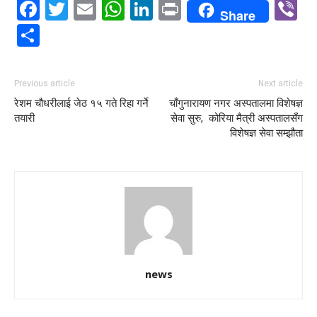
Facebook
Twitter
Email
WhatsApp
LinkedIn
Print
V
Share
Share
Previous article
Next article
रेशम चौधरीलाई जेठ १५ गते रिहा गर्ने
चाँगुनारायण नगर अस्पतालमा विशेषज्ञ
तयारी
सेवा सुरु, कोरिया मैत्री अस्पतालसँग
विशेषज्ञ सेवा सम्झौता
news