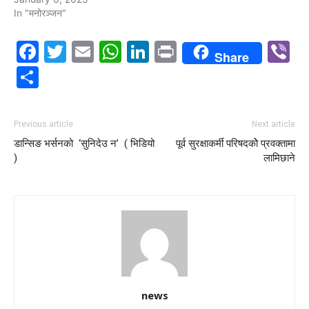
In "मनोरञ्जन"
Facebook
Twitter
Email
WhatsApp
LinkedIn
Print
V
Share
Share
Previous article
Next article
डान्सिङ भर्सनको ‘सुनिदेउ न’ ( भिडियो
पूर्व सुरक्षाकर्मी परिषदकोे प्रवक्तामा
)
लामिछाने
news