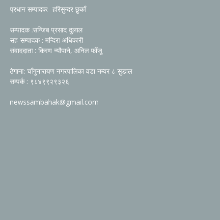
प्रधान सम्पादक: हरिसुन्दर छुकाँ
सम्पादक :सन्जिब प्रसाद दुलाल
सह-सम्पादक : मन्दिरा अधिकारी
संवाददाता : किरण न्यौपाने, अनिल फोँजू
ठेगाना: चाँगुनारायण नगरपालिका वडा नम्वर ८ सुडाल
सम्पर्क : ९८४९९२९३२६
newssambahak@gmail.com