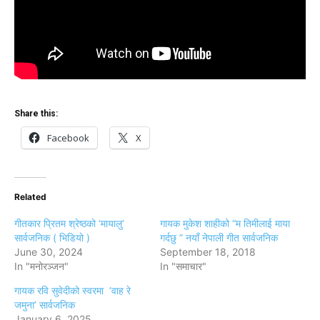
Share this:
Facebook
X
Related
गीतकार प्रितम श्रेष्ठको ‘मायालु’
गायक मुकेश शाहीको “म तिमीलाई माया
सार्वजनिक ( भिडियो )
गर्दछु ” नयाँ नेपाली गीत सार्वजनिक
June 30, 2024
September 18, 2018
In "मनोरञ्जन"
In "समाचार"
गायक रवि सुवेदीको स्वरमा ‘वाह रे
जमुना’ सार्वजनिक
January 6, 2025