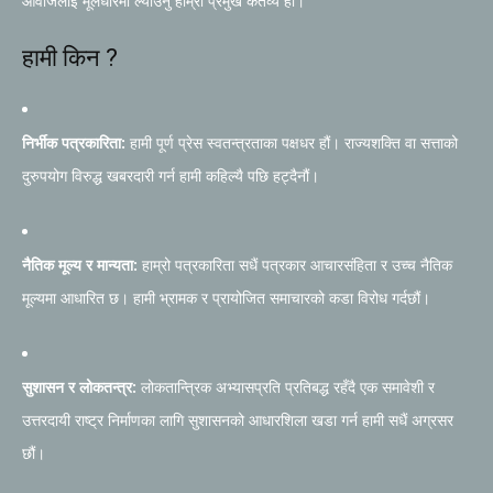
आवाजलाई मूलधारमा ल्याउनु हाम्रो प्रमुख कर्तव्य हो।
हामी किन ?
निर्भीक पत्रकारिता:
हामी पूर्ण प्रेस स्वतन्त्रताका पक्षधर हौं। राज्यशक्ति वा सत्ताको
दुरुपयोग विरुद्ध खबरदारी गर्न हामी कहिल्यै पछि हट्दैनौं।
नैतिक मूल्य र मान्यता:
हाम्रो पत्रकारिता सधैं पत्रकार आचारसंहिता र उच्च नैतिक
मूल्यमा आधारित छ। हामी भ्रामक र प्रायोजित समाचारको कडा विरोध गर्दछौं।
सुशासन र लोकतन्त्र:
लोकतान्त्रिक अभ्यासप्रति प्रतिबद्ध रहँदै एक समावेशी र
उत्तरदायी राष्ट्र निर्माणका लागि सुशासनको आधारशिला खडा गर्न हामी सधैं अग्रसर
छौं।