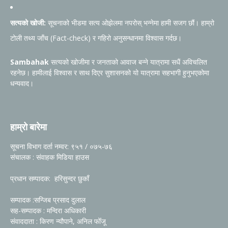
सत्यको खोजी:
सूचनाको भीडमा सत्य ओझेलमा नपरोस् भन्नेमा हामी सजग छौं। हाम्रो
टोली तथ्य जाँच (Fact-check) र गहिरो अनुसन्धानमा विश्वास गर्दछ।
Sambahak
सत्यको खोजीमा र जनताको आवाज बन्ने यात्रामा सधैं अविचलित
रहनेछ। हामीलाई विश्वास र साथ दिएर सुशासनको यो यात्रामा सहभागी हुनुभएकोमा
धन्यवाद।
हाम्रो बारेमा
सूचना विभाग दर्ता नम्वर: ९५१ / ०७५-७६
संचालक : संवाहक मिडिया हाउस
प्रधान सम्पादक: हरिसुन्दर छुकाँ
सम्पादक :सन्जिब प्रसाद दुलाल
सह-सम्पादक : मन्दिरा अधिकारी
संवाददाता : किरण न्यौपाने, अनिल फोँजू